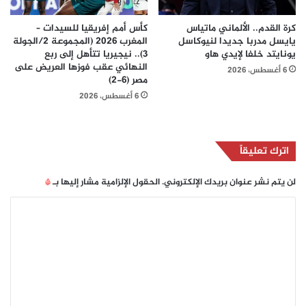
كرة القدم.. الألماني ماتياس
كأس أمم إفريقيا للسيدات –
يايسل مدربا جديدا لنيوكاسل
المغرب 2026 (المجموعة 2/الجولة
يونايتد خلفا لإيدي هاو
3).. نيجيريا تتأهل إلى ربع
النهائي عقب فوزها العريض على
6 أغسطس، 2026
مصر (6-2)
6 أغسطس، 2026
اترك تعليقاً
لن يتم نشر عنوان بريدك الإلكتروني.
الحقول الإلزامية مشار إليها بـ
*
ا
ل
ت
ع
ل