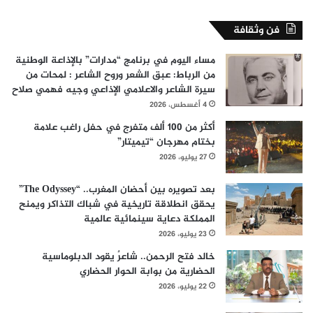
فن وثقافة
مساء اليوم في برنامج “مدارات” بالإذاعة الوطنية
من الرباط: عبق الشعر وروح الشاعر : لمحات من
سيرة الشاعر والاعلامي الإذاعي وجيه فهمي صلاح
4 أغسطس، 2026
أكثر من 100 ألف متفرج في حفل راغب علامة
بختام مهرجان “تيميتار”
27 يوليو، 2026
بعد تصويره بين أحضان المغرب.. “The Odyssey”
يحقق انطلاقة تاريخية في شباك التذاكر ويمنح
المملكة دعاية سينمائية عالمية
23 يوليو، 2026
خالد فتح الرحمن.. شاعرٌ يقود الدبلوماسية
الحضارية من بوابة الحوار الحضاري
22 يوليو، 2026