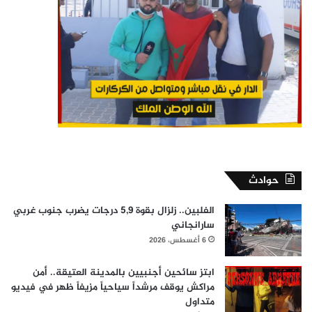
حوادث
الفلبين.. زلزال بقوة 5,9 درجات يضرب جنوب غربي
سارانجاني
6 أغسطس، 2026
ابتز سائحين أجنبيين بالمدينة العتيقة.. أمن
مراكش يوقف مرشداً سياحياً مزيفاً ظهر في فيديو
متداول