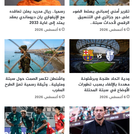
تقرير أمني إسباني يسلط الضوء
رسميا.. ريال مدريد يعلن تعاقده
على دور جزائري في التنسيق
مع الإيفواري يان ديوماندي بعقد
الرقمي لأحداث سبتة..
يمتد إلى غاية 2033
6 أغسطس، 2026
6 أغسطس، 2026
ودية اتحاد طنجة وبرشلونة
واشنطن تكسر الصمت حول سبتة
مهددة بالإلغاء بسبب تطورات
ومليلية.. وثيقة رسمية تعزز الطرح
الأوضاع في سبتة المحتلة
المغرب
6 أغسطس، 2026
6 أغسطس، 2026