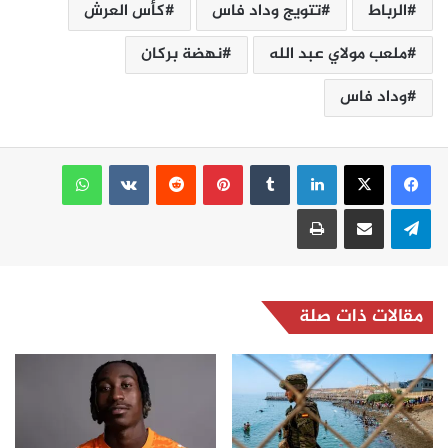
الرباط
تتويج وداد فاس
كأس العرش
ملعب مولاي عبد الله
نهضة بركان
وداد فاس
لينكدإن
بينتيريست
واتساب
تيلقرام
مشاركة عبر البريد
طباعة
مقالات ذات صلة