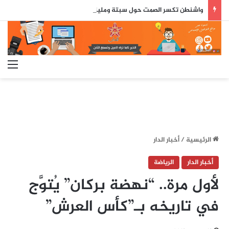
واشنطن تكسر الصمت حول سبتة ومليلية.. وثيقة رسمية تعزز الطرح المغرب
الق
الرئيسية
/
أخبار الدار
أخبار الدار
الرياضة
لأول مرة.. “نهضة بركان” يُتوَّج
في تاريخه بـ”كأس العرش”