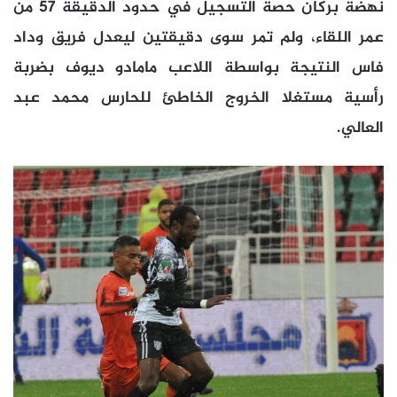
نهضة بركان حصة التسجيل في حدود الدقيقة 57 من
عمر اللقاء، ولم تمر سوى دقيقتين ليعدل فريق وداد
فاس النتيجة بواسطة اللاعب مامادو ديوف بضربة
رأسية مستغلا الخروج الخاطئ للحارس محمد عبد
العالي.