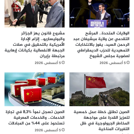
الولايات المتحدة.. المرشح
مشروع قانون يهز الجزائر
التقدمي عن ولاية ميشيغان عبد
والبوليساريو.. إلزام الإدارة
الرحمن السيد، يفوز بالانتخابات
الأمريكية بالتحقيق في صلات
التمهيدية للحزب الديمقراطي
الجبهة الانفصالية بكيانات إرهابية
لعضوية مجلس الشيوخ
مرتبطة بإيران
5 أغسطس، 2026
5 أغسطس، 2026
الصين تطلق خطة عمل خمسية
الصين تسجل نمواً %8,3 في تجارة
لتعزيز القدرة على مواجهة
الخدمات.. والخدمات المعرفية
المخاطر الجيولوجية في ظل
تستحوذ على 44% من المبادلات
التغيرات المناخية
5 أغسطس، 2026