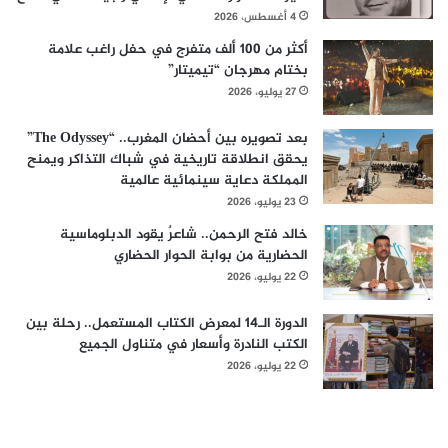
4 أغسطس، 2026
أكثر من 100 ألف متفرج في حفل راغب علامة
بختام مهرجان “تيميتار”
27 يوليو، 2026
بعد تصويره بين أحضان المغرب.. “The Odyssey”
يحقق انطلاقة تاريخية في شباك التذاكر ويمنح
المملكة دعاية سينمائية عالمية
23 يوليو، 2026
خالد فتح الرحمن.. شاعرٌ يقود الدبلوماسية
الحضارية من بوابة الحوار الحضاري
22 يوليو، 2026
الدورة الـ14 لمعرض الكتاب المستعمل.. رحلة بين
الكتب النادرة وأسعار في متناول الجميع
22 يوليو، 2026