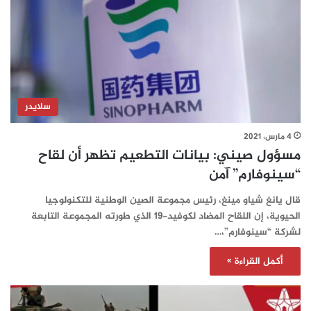
سلايدر
4 مارس، 2021
مسؤول صيني: بيانات التطعيم تظهر أن لقاح
“سينوفارم” آمن
قال يانغ شياو مينغ، رئيس مجموعة الصين الوطنية للتكنولوجيا
الحيوية، إن اللقاح المضاد لكوفيد-19 الذي طورته المجموعة التابعة
لشركة “سينوفارم”،…
أكمل القراءة »