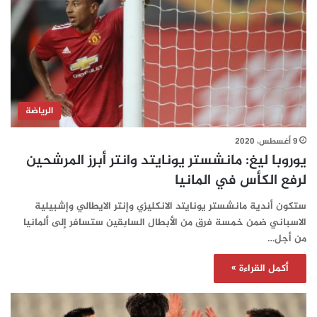
الرياضة
9 أغسطس، 2020
يوروبا ليغ: مانشستر يونايتد وانتر أبرز المرشحين
لرفع الكأس في المانيا
ستكون أندية مانشستر يونايتد الانكليزي وإنتر الايطالي وإشبيلية
الاسباني ضمن خمسة فرق من الأبطال السابقين ستسافر إلى ألمانيا
من أجل…
أكمل القراءة »