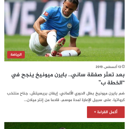
الرياضة
13 أغسطس، 2019
بعد تعثر صفقة ساني.. بايرن ميونيخ ينجح في
“الخطة ب”
ضم بايرن ميونيخ بطل الدوري الألماني، إيفان بريسيتش، جناح منتخب
كرواتيا، على سبيل الإعارة لمدة موسم، قادما من إنتر ميلان…
أكمل القراءة »