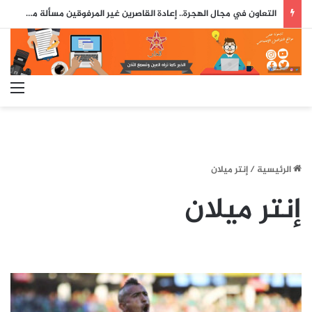
تقرير أمني إسباني يسلط الضوء على دور جزائري في التنسيق الرقمي لأحداث سبتة..
الق
الرئيسية
/
إنتر ميلان
إنتر ميلان