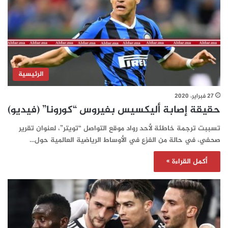
الرئيسية
27 فبراير، 2020
حقيقة إصابة أليكسيس بفيروس “كورونا” (فيديو)
تسببت ترجمة خاطئة لأحد رواد موقع التواصل “تويتر”، لعنوان تقرير
صحفي، في حالة من الفزع في الأوساط الرياضية العالمية حول…
أكمل القراءة »