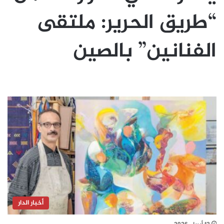
“طريق الحرير: ملتقى
الفنانين” بالصين
أخبار الدار