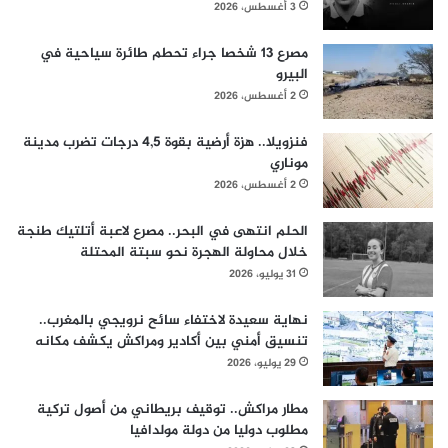
3 أغسطس، 2026
مصرع 13 شخصا جراء تحطم طائرة سياحية في
البيرو
2 أغسطس، 2026
فنزويلا.. هزة أرضية بقوة 4,5 درجات تضرب مدينة
موناري
2 أغسطس، 2026
الحلم انتهى في البحر.. مصرع لاعبة أتلتيك طنجة
خلال محاولة الهجرة نحو سبتة المحتلة
31 يوليو، 2026
نهاية سعيدة لاختفاء سائح نرويجي بالمغرب..
تنسيق أمني بين أكادير ومراكش يكشف مكانه
29 يوليو، 2026
مطار مراكش.. توقيف بريطاني من أصول تركية
مطلوب دوليا من دولة مولدافيا