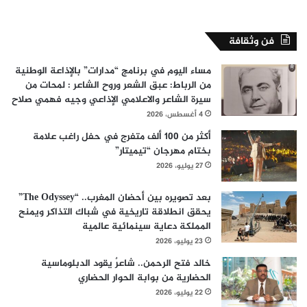
فن وثقافة
مساء اليوم في برنامج “مدارات” بالإذاعة الوطنية
من الرباط: عبق الشعر وروح الشاعر : لمحات من
سيرة الشاعر والاعلامي الإذاعي وجيه فهمي صلاح
4 أغسطس، 2026
أكثر من 100 ألف متفرج في حفل راغب علامة
بختام مهرجان “تيميتار”
27 يوليو، 2026
بعد تصويره بين أحضان المغرب.. “The Odyssey”
يحقق انطلاقة تاريخية في شباك التذاكر ويمنح
المملكة دعاية سينمائية عالمية
23 يوليو، 2026
خالد فتح الرحمن.. شاعرٌ يقود الدبلوماسية
الحضارية من بوابة الحوار الحضاري
22 يوليو، 2026