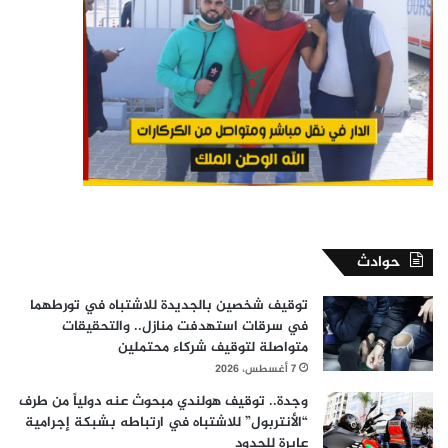
حوادث
توقيف شخصين بالجديدة للاشتباه في تورطهما
في سرقات استهدفت منازل.. والتحقيقات
متواصلة لتوقيف شركاء محتملين
7 أغسطس، 2026
وجدة.. توقيف هولندي مبحوث عنه دولياً من طرف
“الأنتربول” للاشتباه في ارتباطه بشبكة إجرامية
عابرة للحدود