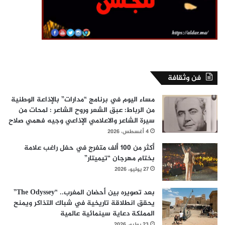
فن وثقافة
مساء اليوم في برنامج “مدارات” بالإذاعة الوطنية
من الرباط: عبق الشعر وروح الشاعر : لمحات من
سيرة الشاعر والاعلامي الإذاعي وجيه فهمي صلاح
4 أغسطس، 2026
أكثر من 100 ألف متفرج في حفل راغب علامة
بختام مهرجان “تيميتار”
27 يوليو، 2026
بعد تصويره بين أحضان المغرب.. “The Odyssey”
يحقق انطلاقة تاريخية في شباك التذاكر ويمنح
المملكة دعاية سينمائية عالمية
23 يوليو، 2026