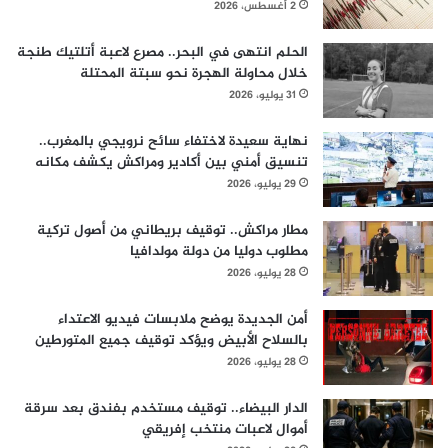
2 أغسطس، 2026
الحلم انتهى في البحر.. مصرع لاعبة أتلتيك طنجة
خلال محاولة الهجرة نحو سبتة المحتلة
31 يوليو، 2026
نهاية سعيدة لاختفاء سائح نرويجي بالمغرب..
تنسيق أمني بين أكادير ومراكش يكشف مكانه
29 يوليو، 2026
مطار مراكش.. توقيف بريطاني من أصول تركية
مطلوب دوليا من دولة مولدافيا
28 يوليو، 2026
أمن الجديدة يوضح ملابسات فيديو الاعتداء
بالسلاح الأبيض ويؤكد توقيف جميع المتورطين
28 يوليو، 2026
الدار البيضاء.. توقيف مستخدم بفندق بعد سرقة
أموال لاعبات منتخب إفريقي