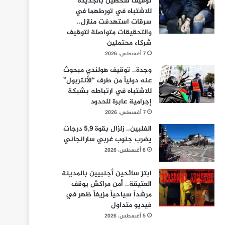
توقيف شخصين بالجديدة
للاشتباه في تورطهما في
سرقات استهدفت منازل..
والتحقيقات متواصلة لتوقيف
شركاء محتملين
7 أغسطس، 2026
وجدة.. توقيف هولندي مبحوث
عنه دولياً من طرف “الأنتربول”
للاشتباه في ارتباطه بشبكة
إجرامية عابرة للحدود
7 أغسطس، 2026
الفلبين.. زلزال بقوة 5,9 درجات
يضرب جنوب غربي سارانجاني
6 أغسطس، 2026
ابتز سائحين أجنبيين بالمدينة
العتيقة.. أمن مراكش يوقف
مرشداً سياحياً مزيفاً ظهر في
فيديو متداول
5 أغسطس، 2026