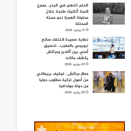
الحلم انتهى في البحر.. مصرع
لاعبة أتلتيك طنجة خلال
محاولة الهجرة نحو سبتة
المحتلة
31 يوليو، 2026
نهاية سعيدة لاختفاء سائح
نرويجي بالمغرب.. تنسيق
أمني بين أكادير ومراكش
يكشف مكانه
29 يوليو، 2026
مطار مراكش.. توقيف بريطاني
من أصول تركية مطلوب دوليا
من دولة مولدافيا
28 يوليو، 2026