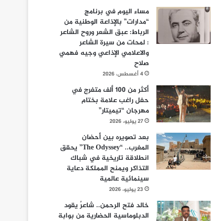
مساء اليوم في برنامج
“مدارات” بالإذاعة الوطنية من
الرباط: عبق الشعر وروح الشاعر
: لمحات من سيرة الشاعر
والاعلامي الإذاعي وجيه فهمي
صلاح
4 أغسطس، 2026
أكثر من 100 ألف متفرج في
حفل راغب علامة بختام
مهرجان “تيميتار”
27 يوليو، 2026
بعد تصويره بين أحضان
المغرب.. “The Odyssey” يحقق
انطلاقة تاريخية في شباك
التذاكر ويمنح المملكة دعاية
سينمائية عالمية
23 يوليو، 2026
خالد فتح الرحمن.. شاعرٌ يقود
الدبلوماسية الحضارية من بوابة