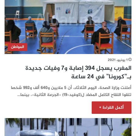
المواطن
1 يونيو، 2021
المغرب يسجل 394 إصابة و7 وفيات جديدة
بـ”كورونا” في 24 ساعة‎‎‎‎‎‎‎‎‎‎
أعلنت وزارة الصحة، اليوم الثلاثاء، أن 5 ملايين و640 ألف و992 شخصا
تلقوا اللقاح الكامل المضاد ل(كوفيد-19) -الجرعة الثانية-، بينما…
أكمل القراءة »