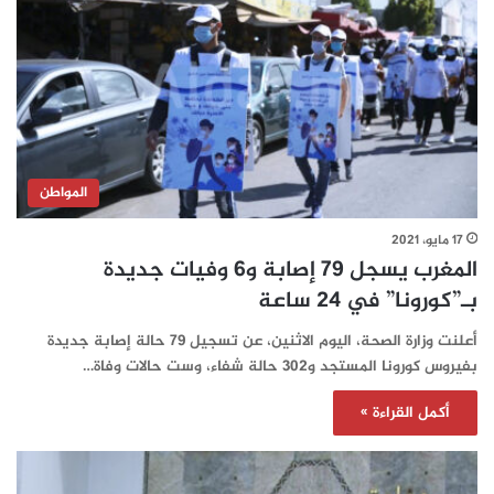
المواطن
17 مايو، 2021
المغرب يسجل 79 إصابة و6 وفيات جديدة
بـ”كورونا” في 24 ساعة‎‎‎‎‎‎‎‎‎
أعلنت وزارة الصحة، اليوم الاثنين، عن تسجيل 79 حالة إصابة جديدة
بفيروس كورونا المستجد و302 حالة شفاء، وست حالات وفاة…
أكمل القراءة »