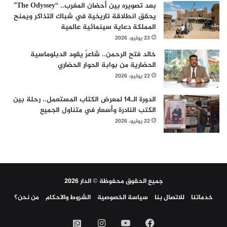
بعد تصويره بين أحضان المغرب.. “The Odyssey”
يحقق انطلاقة تاريخية في شباك التذاكر ويمنح
المملكة دعاية سينمائية عالمية
23 يوليو، 2026
خالد فتح الرحمن.. شاعرٌ يقود الدبلوماسية
الحضارية من بوابة الحوار الحضاري
22 يوليو، 2026
الدورة الـ14 لمعرض الكتاب المستعمل.. رحلة بين
الكتب النادرة وأسعار في متناول الجميع
22 يوليو، 2026
جميع الحقوق محفوظة © الدار 2026
خدماتنا
للاتصال بنا
سياسة الخصوصية
الشروط والاحكام
من نحن؟
فيسبوك
‫YouTube
انستقرام
واتساب