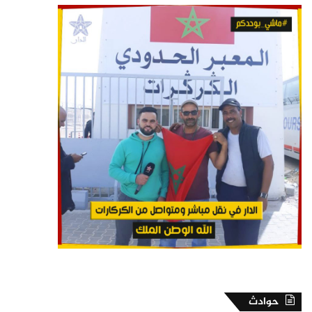
حوادث