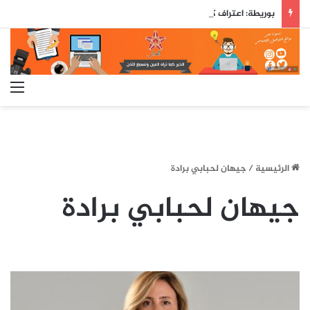
بوريطة: اعتراف كولومبيا بسيادة المغرب على صحرائه «قرار تاريخي»…
الق
الرئيسية
/
جيهان لحبابي برادة
جيهان لحبابي برادة