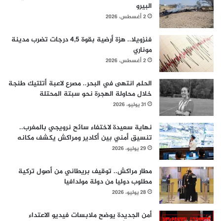
البيرو
2 أغسطس، 2026
فنزويلا.. هزة أرضية بقوة 4,5 درجات تضرب مدينة
موناري
2 أغسطس، 2026
الحلم انتهى في البحر.. مصرع لاعبة أتلتيك طنجة
خلال محاولة الهجرة نحو سبتة المحتلة
31 يوليو، 2026
نهاية سعيدة لاختفاء سائح نرويجي بالمغرب..
تنسيق أمني بين أكادير ومراكش يكشف مكانه
29 يوليو، 2026
مطار مراكش.. توقيف بريطاني من أصول تركية
مطلوب دوليا من دولة مولدافيا
28 يوليو، 2026
أمن الجديدة يوضح ملابسات فيديو الاعتداء