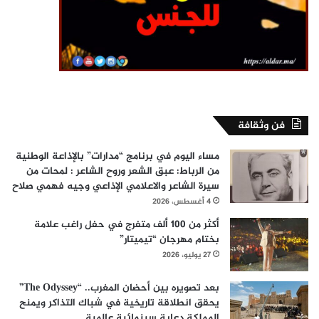
فن وثقافة
مساء اليوم في برنامج “مدارات” بالإذاعة الوطنية
من الرباط: عبق الشعر وروح الشاعر : لمحات من
سيرة الشاعر والاعلامي الإذاعي وجيه فهمي صلاح
4 أغسطس، 2026
أكثر من 100 ألف متفرج في حفل راغب علامة
بختام مهرجان “تيميتار”
27 يوليو، 2026
بعد تصويره بين أحضان المغرب.. “The Odyssey”
يحقق انطلاقة تاريخية في شباك التذاكر ويمنح
المملكة دعاية سينمائية عالمية