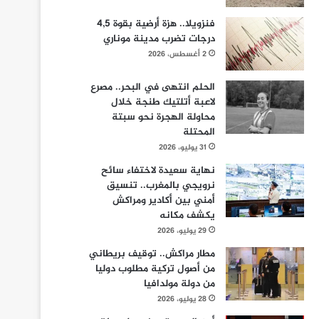
فنزويلا.. هزة أرضية بقوة 4,5
درجات تضرب مدينة موناري
2 أغسطس، 2026
الحلم انتهى في البحر.. مصرع
لاعبة أتلتيك طنجة خلال
محاولة الهجرة نحو سبتة
المحتلة
31 يوليو، 2026
نهاية سعيدة لاختفاء سائح
نرويجي بالمغرب.. تنسيق
أمني بين أكادير ومراكش
يكشف مكانه
29 يوليو، 2026
مطار مراكش.. توقيف بريطاني
من أصول تركية مطلوب دوليا
من دولة مولدافيا
28 يوليو، 2026