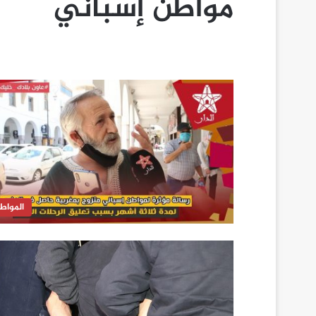
مواطن إسباني
المواط