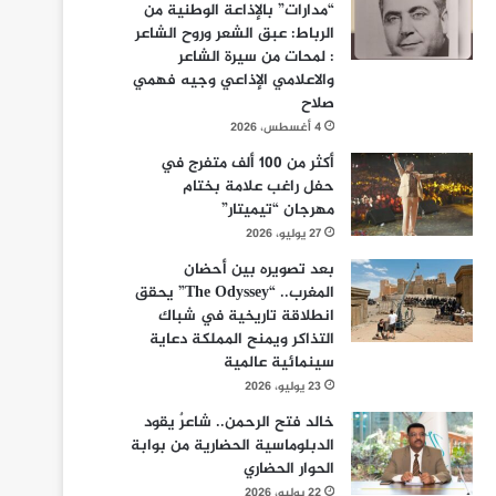
“مدارات” بالإذاعة الوطنية من
الرباط: عبق الشعر وروح الشاعر
: لمحات من سيرة الشاعر
والاعلامي الإذاعي وجيه فهمي
صلاح
4 أغسطس، 2026
أكثر من 100 ألف متفرج في
حفل راغب علامة بختام
مهرجان “تيميتار”
27 يوليو، 2026
بعد تصويره بين أحضان
المغرب.. “The Odyssey” يحقق
انطلاقة تاريخية في شباك
التذاكر ويمنح المملكة دعاية
سينمائية عالمية
23 يوليو، 2026
خالد فتح الرحمن.. شاعرٌ يقود
الدبلوماسية الحضارية من بوابة
الحوار الحضاري
22 يوليو، 2026