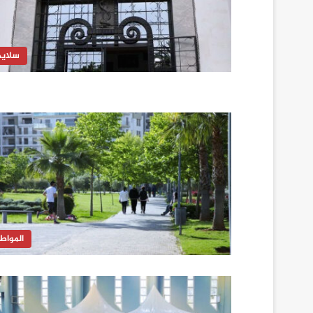
سلايد
المواط