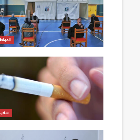
المواط
سلايد