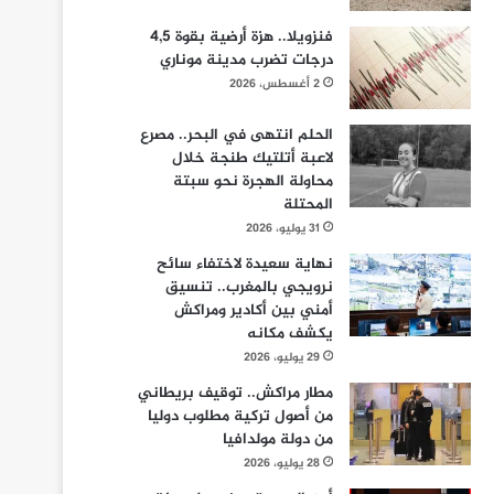
فنزويلا.. هزة أرضية بقوة 4,5
درجات تضرب مدينة موناري
2 أغسطس، 2026
الحلم انتهى في البحر.. مصرع
لاعبة أتلتيك طنجة خلال
محاولة الهجرة نحو سبتة
المحتلة
31 يوليو، 2026
نهاية سعيدة لاختفاء سائح
نرويجي بالمغرب.. تنسيق
أمني بين أكادير ومراكش
يكشف مكانه
29 يوليو، 2026
مطار مراكش.. توقيف بريطاني
من أصول تركية مطلوب دوليا
من دولة مولدافيا
28 يوليو، 2026