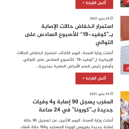
ن
أكمل القراءة »
25 مايو، 2021
استمرار انخفاض حالات الإصابة
بـ”كوفيد-19″ للأسبوع السادس على
التوالي
أعلنت وزارة الصحة، اليوم الثلاثاء، استمرار انخفاض الحالات
الإيجابية ل”كوفيد-19″ للأسبوع السادس على التوالي.
وأوضح رئيس قسم الأمراض السارية بمديرية…
ن
أكمل القراءة »
24 مايو، 2021
المغرب يسجل 90 إصابة و4 وفيات
جديدة بـ”كورونا” في 24 ساعة‎
أعلنت وزارة الصحة، اليوم الاثنين، عن تسجيل 90 حالة
إصابة جديدة بفيروس كورونا المستجد و164 حالة شفاء،