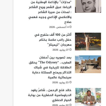
“مدارات” بالإذاعة الوطنية من
الرباط: عبق الشعر وروح الشاعر
: لمحات من سيرة الشاعر
والاعلامي الإذاعي وجيه فهمي
صلاح
4 أغسطس، 2026
أكثر من 100 ألف متفرج في
حفل راغب علامة بختام
مهرجان “تيميتار”
27 يوليو، 2026
بعد تصويره بين أحضان
المغرب.. “The Odyssey” يحقق
انطلاقة تاريخية في شباك
التذاكر ويمنح المملكة دعاية
سينمائية عالمية
23 يوليو، 2026
خالد فتح الرحمن.. شاعرٌ يقود
الدبلوماسية الحضارية من بوابة
الحوار الحضاري
22 يوليو، 2026