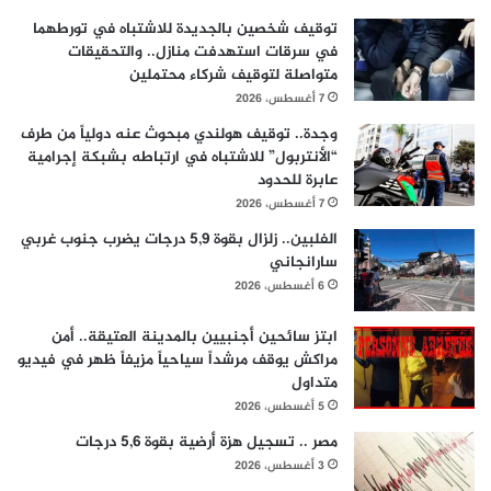
توقيف شخصين بالجديدة للاشتباه في تورطهما
في سرقات استهدفت منازل.. والتحقيقات
متواصلة لتوقيف شركاء محتملين
7 أغسطس، 2026
وجدة.. توقيف هولندي مبحوث عنه دولياً من طرف
“الأنتربول” للاشتباه في ارتباطه بشبكة إجرامية
عابرة للحدود
7 أغسطس، 2026
الفلبين.. زلزال بقوة 5,9 درجات يضرب جنوب غربي
سارانجاني
6 أغسطس، 2026
ابتز سائحين أجنبيين بالمدينة العتيقة.. أمن
مراكش يوقف مرشداً سياحياً مزيفاً ظهر في فيديو
متداول
5 أغسطس، 2026
مصر .. تسجيل هزة أرضية بقوة 5,6 درجات
3 أغسطس، 2026