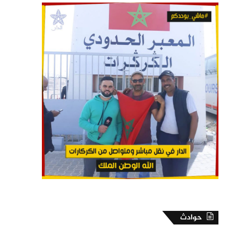
حوادث