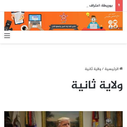
بوريطة: اعتراف كولومبيا بسيادة المغرب على صحرائه «قرار تاريخي»…
الق
الرئيسية
/
ولاية ثانية
ولاية ثانية