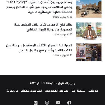
بعد تصويره بين أحضان المغرب.. “The Odyssey”
يحقق انطلاقة تاريخية في شباك التذاكر ويمنح
المملكة دعاية سينمائية عالمية
23 يوليو، 2026
خالد فتح الرحمن.. شاعرٌ يقود الدبلوماسية
الحضارية من بوابة الحوار الحضاري
22 يوليو، 2026
الدورة الـ14 لمعرض الكتاب المستعمل.. رحلة بين
الكتب النادرة وأسعار في متناول الجميع
22 يوليو، 2026
جميع الحقوق محفوظة © الدار 2026
خدماتنا
للاتصال بنا
سياسة الخصوصية
الشروط والاحكام
من نحن؟
فيسبوك
‫YouTube
انستقرام
واتساب