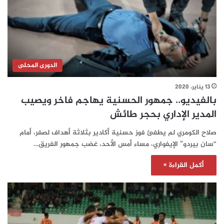
الدورى المحلى
13 يناير، 2020
بالفيديو.. جمهور الحسنية يهاجم فاخر ويصيب
المدير الإداري بحجر طائش
صلاح الكومري لم يطفئ فوز حسنية أكادير بثلاثة أهداف لصفر، أمام
“سان بيردو” الإيفواري، مساء أمس الأحد، غضب جمهور الفريق…
أكمل القراءة »