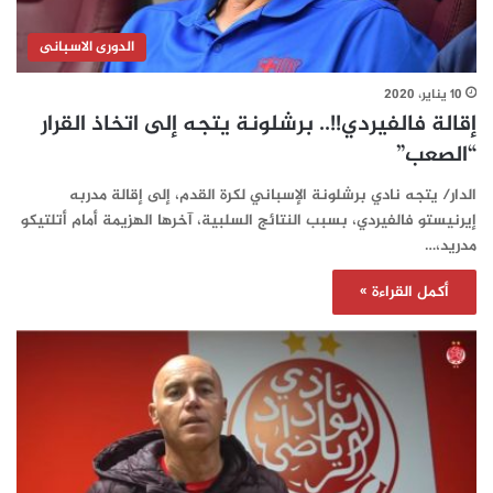
الدورى الاسبانى
10 يناير، 2020
إقالة فالفيردي!!.. برشلونة يتجه إلى اتخاذ القرار
“الصعب”
الدار/ يتجه نادي برشلونة الإسباني لكرة القدم، إلى إقالة مدربه
إيرنيستو فالفيردي، بسبب النتائج السلبية، آخرها الهزيمة أمام أتلتيكو
مدريد،…
أكمل القراءة »