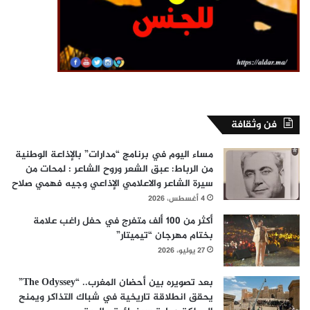
فن وثقافة
مساء اليوم في برنامج “مدارات” بالإذاعة الوطنية
من الرباط: عبق الشعر وروح الشاعر : لمحات من
سيرة الشاعر والاعلامي الإذاعي وجيه فهمي صلاح
4 أغسطس، 2026
أكثر من 100 ألف متفرج في حفل راغب علامة
بختام مهرجان “تيميتار”
27 يوليو، 2026
بعد تصويره بين أحضان المغرب.. “The Odyssey”
يحقق انطلاقة تاريخية في شباك التذاكر ويمنح