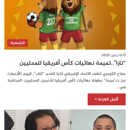
الرئيسية
15 يناير، 2020
“تارا”..تميمة نهائيات كأس أفريقيا للمحليين
صلاح الكومري كشف الاتحاد الإفريقي لكرة القدم “كاف”، اليوم (الأربعاء)،
عن ت”ميمة” بطولة نهائيات كأس أفريقيا للاعبين المحليين، المرتقبة
في…
أكمل القراءة »