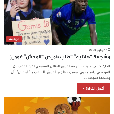
الرياضة
17 يناير، 2020
مشجعة “هلالية” تطلب قميص “الوحش” غوميز
الدار/ خاص طلبت مشجعة لفريق الهلال السعودي لكرة القدم، من
الفرنسي بافيتيمبي غوميز، مهاجم الفريق، الملقب بـ”الوحش”، أن
يمنحها قميصه،…
أكمل القراءة »