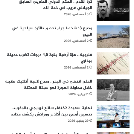
كرة القدم.. الحكم الدولي المغربي السابق
الجيلالي غريب في ذمة الله
3 أغسطس، 2026
مصرع 13 شخصا جراء تحطم طائرة سياحية في
البيرو
2 أغسطس، 2026
فنزويلا.. هزة أرضية بقوة 4,5 درجات تضرب مدينة
موناري
2 أغسطس، 2026
الحلم انتهى في البحر.. مصرع لاعبة أتلتيك طنجة
خلال محاولة الهجرة نحو سبتة المحتلة
31 يوليو، 2026
نهاية سعيدة لاختفاء سائح نرويجي بالمغرب..
تنسيق أمني بين أكادير ومراكش يكشف مكانه
29 يوليو، 2026