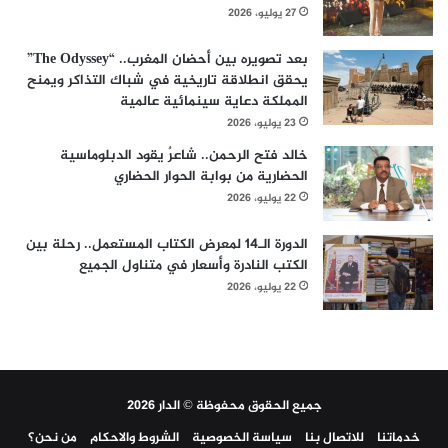
27 يوليو، 2026
بعد تصويره بين أحضان المغرب.. “The Odyssey”
يحقق انطلاقة تاريخية في شباك التذاكر ويمنح
المملكة دعاية سينمائية عالمية
23 يوليو، 2026
خالد فتح الرحمن.. شاعرٌ يقود الدبلوماسية
الحضارية من بوابة الحوار الحضاري
22 يوليو، 2026
الدورة الـ14 لمعرض الكتاب المستعمل.. رحلة بين
الكتب النادرة وأسعار في متناول الجميع
22 يوليو، 2026
جميع الحقوق محفوظة © الدار 2026
خدماتنا
للاتصال بنا
سياسة الخصوصية
الشروط والاحكام
من نحن؟