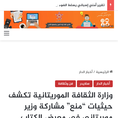
تقرير أمني إسباني يسلط الضوء على دور جزائري في التنسيق الرقمي لأحداث سبتة..
الق
الرئيسية
/
أخبار الدار
أخبار الدار
سلايدر
فن وثقافة
وزارة الثقافة الموريتانية تكشف
حيثيات “منع” مشاركة وزير
موريتاني في معرض الكتاب