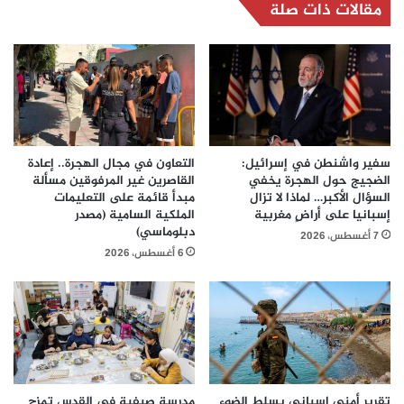
مقالات ذات صلة
سفير واشنطن في إسرائيل:
التعاون في مجال الهجرة.. إعادة
الضجيج حول الهجرة يخفي
القاصرين غير المرفوقين مسألة
السؤال الأكبر… لماذا لا تزال
مبدأ قائمة على التعليمات
إسبانيا على أراضٍ مغربية
الملكية السامية (مصدر
دبلوماسي)
7 أغسطس، 2026
6 أغسطس، 2026
تقرير أمني إسباني يسلط الضوء
مدرسة صيفية في القدس تمزج