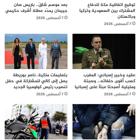
توقيع اتفاقية مكة للدفاع
بعد موسم شاقّ.. باريس سان
المشترك بين السعودية وتركيا
جيرمان يمدّد عطلة أشرف حكيمي
وباكستان
7 أغسطس، 2026
7 أغسطس، 2026
عقيد وخبير إسباني: المغرب
بتعليمات ملكية..ناصر بوريطة
كسب أقوى حلفائه… وسبتة
يصل إلى كالي للمشاركة في حفل
ومليلية أصبحتا عبئاً على إسبانيا
تنصيب رئيس كولومبيا الجديد
7 أغسطس، 2026
7 أغسطس، 2026