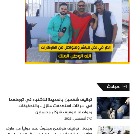
حوادث
توقيف شخصين بالجديدة للاشتباه في تورطهما
في سرقات استهدفت منازل.. والتحقيقات
متواصلة لتوقيف شركاء محتملين
7 أغسطس، 2026
وجدة.. توقيف هولندي مبحوث عنه دولياً من طرف