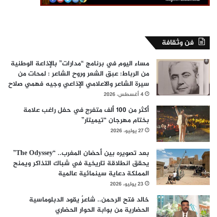
فن وثقافة
مساء اليوم في برنامج “مدارات” بالإذاعة الوطنية
من الرباط: عبق الشعر وروح الشاعر : لمحات من
سيرة الشاعر والاعلامي الإذاعي وجيه فهمي صلاح
4 أغسطس، 2026
أكثر من 100 ألف متفرج في حفل راغب علامة
بختام مهرجان “تيميتار”
27 يوليو، 2026
بعد تصويره بين أحضان المغرب.. “The Odyssey”
يحقق انطلاقة تاريخية في شباك التذاكر ويمنح
المملكة دعاية سينمائية عالمية
23 يوليو، 2026
خالد فتح الرحمن.. شاعرٌ يقود الدبلوماسية
الحضارية من بوابة الحوار الحضاري