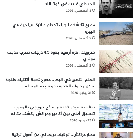
الجيلالي غريب في ذمة الله
3 أغسطس، 2026
مصرع 13 شخصا جراء تحطم طائرة سياحية في
البيرو
2 أغسطس، 2026
فنزويلا.. هزة أرضية بقوة 4,5 درجات تضرب مدينة
موناري
2 أغسطس، 2026
الحلم انتهى في البحر.. مصرع لاعبة أتلتيك طنجة
خلال محاولة الهجرة نحو سبتة المحتلة
31 يوليو، 2026
نهاية سعيدة لاختفاء سائح نرويجي بالمغرب..
تنسيق أمني بين أكادير ومراكش يكشف مكانه
29 يوليو، 2026
مطار مراكش.. توقيف بريطاني من أصول تركية