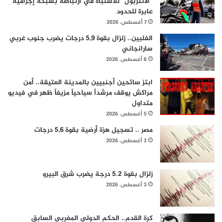
“الأنتربول” للاشتباه في ارتباطه بشبكة إجرامية
عابرة للحدود
7 أغسطس، 2026
الفلبين.. زلزال بقوة 5,9 درجات يضرب جنوب غربي
سارانجاني
6 أغسطس، 2026
ابتز سائحين أجنبيين بالمدينة العتيقة.. أمن
مراكش يوقف مرشداً سياحياً مزيفاً ظهر في فيديو
متداول
5 أغسطس، 2026
مصر .. تسجيل هزة أرضية بقوة 5,6 درجات
3 أغسطس، 2026
زلزال بقوة 5.2 درجة يضرب شرق البيرو
3 أغسطس، 2026
كرة القدم.. الحكم الدولي المغربي السابق