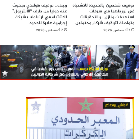
توقيف شخصين بالجديدة للاشتباه
وجدة.. توقيف هولندي مبحوث
في تورطهما في سرقات
عنه دولياً من طرف “الأنتربول”
استهدفت منازل.. والتحقيقات
للاشتباه في ارتباطه بشبكة
متواصلة لتوقيف شركاء محتملين
إجرامية عابرة للحدود
7 أغسطس، 2026
7 أغسطس، 2026