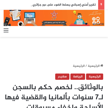
تقرير أمني إسباني يسلط الضوء على دور جزائري في التنسيق الرقمي لأحداث سبتة..
الق
الرئيسية
/
الرئيسية
الرئيسية
الرياضة
سلايدر
بالوثائق.. لخصم حكم بالسجن
لـ7 سنوات بألمانيا والقضية فيها
الأسلحة وإخفاء مسروقات