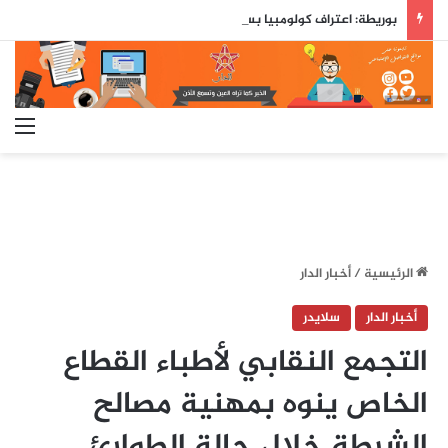
بوريطة: اعتراف كولومبيا بسيادة المغرب على صحرائه «قرار تاريخي»…
الق
الرئيسية
/
أخبار الدار
أخبار الدار
سلايدر
التجمع النقابي لأطباء القطاع
الخاص ينوه بمهنية مصالح
الشرطة خلال حالة الطوارئ