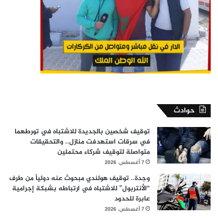
حوادث
توقيف شخصين بالجديدة للاشتباه في تورطهما
في سرقات استهدفت منازل.. والتحقيقات
متواصلة لتوقيف شركاء محتملين
7 أغسطس، 2026
وجدة.. توقيف هولندي مبحوث عنه دولياً من طرف
“الأنتربول” للاشتباه في ارتباطه بشبكة إجرامية
عابرة للحدود
7 أغسطس، 2026