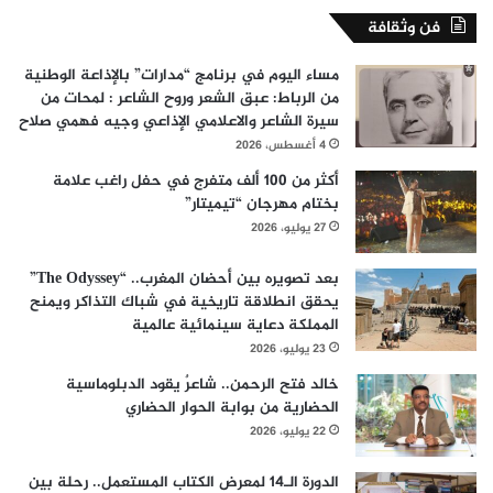
فن وثقافة
مساء اليوم في برنامج “مدارات” بالإذاعة الوطنية
من الرباط: عبق الشعر وروح الشاعر : لمحات من
سيرة الشاعر والاعلامي الإذاعي وجيه فهمي صلاح
4 أغسطس، 2026
أكثر من 100 ألف متفرج في حفل راغب علامة
بختام مهرجان “تيميتار”
27 يوليو، 2026
بعد تصويره بين أحضان المغرب.. “The Odyssey”
يحقق انطلاقة تاريخية في شباك التذاكر ويمنح
المملكة دعاية سينمائية عالمية
23 يوليو، 2026
خالد فتح الرحمن.. شاعرٌ يقود الدبلوماسية
الحضارية من بوابة الحوار الحضاري
22 يوليو، 2026
الدورة الـ14 لمعرض الكتاب المستعمل.. رحلة بين