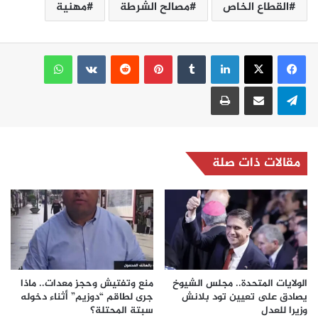
القطاع الخاص
مصالح الشرطة
مهنية
لينكدإن
بينتيريست
واتساب
تيلقرام
مشاركة عبر البريد
طباعة
مقالات ذات صلة
الولايات المتحدة.. مجلس الشيوخ
منع وتفتيش وحجز معدات.. ماذا
يصادق على تعيين تود بلانش
جرى لطاقم “دوزيم” أثناء دخوله
وزيرا للعدل
سبتة المحتلة؟