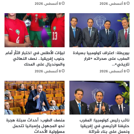
8 أغسطس، 2026
8 أغسطس، 2026
بوريطة: اعتراف كولومبيا بسيادة
لبؤات الأطلس في اختبار الثأر أمام
المغرب على صحرائه «قرار
جنوب إفريقيا.. نصف النهائي
تاريخي»…
والمونديال على المحك
8 أغسطس، 2026
8 أغسطس، 2026
نائب رئيس كولومبيا: المغرب
منصف الطوب: أحداث سبتة هجرة
حليفنا الرئيسي في إفريقيا
نحو المجهول وإسبانيا تتحمل
ونعمل على بناء شراكة
مسؤولية الأحداث