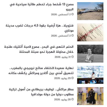
مصرع 13 شخصا جراء تحطم طائرة سياحية في
البيرو
2 أغسطس، 2026
فنزويلا.. هزة أرضية بقوة 4,5 درجات تضرب مدينة
موناري
2 أغسطس، 2026
الحلم انتهى في البحر.. مصرع لاعبة أتلتيك طنجة
خلال محاولة الهجرة نحو سبتة المحتلة
31 يوليو، 2026
نهاية سعيدة لاختفاء سائح نرويجي بالمغرب..
تنسيق أمني بين أكادير ومراكش يكشف مكانه
29 يوليو، 2026
مطار مراكش.. توقيف بريطاني من أصول تركية
مطلوب دوليا من دولة مولدافيا
28 يوليو، 2026