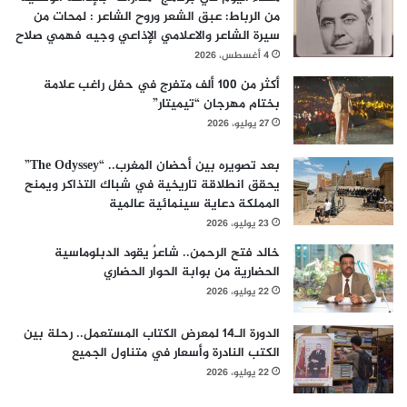
من الرباط: عبق الشعر وروح الشاعر : لمحات من
سيرة الشاعر والاعلامي الإذاعي وجيه فهمي صلاح
4 أغسطس، 2026
أكثر من 100 ألف متفرج في حفل راغب علامة
بختام مهرجان “تيميتار”
27 يوليو، 2026
بعد تصويره بين أحضان المغرب.. “The Odyssey”
يحقق انطلاقة تاريخية في شباك التذاكر ويمنح
المملكة دعاية سينمائية عالمية
23 يوليو، 2026
خالد فتح الرحمن.. شاعرٌ يقود الدبلوماسية
الحضارية من بوابة الحوار الحضاري
22 يوليو، 2026
الدورة الـ14 لمعرض الكتاب المستعمل.. رحلة بين
الكتب النادرة وأسعار في متناول الجميع
22 يوليو، 2026