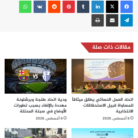
لينكدإن
بينتيريست
واتساب
تيلقرام
مشاركة عبر البريد
طباعة
مقالات ذات صلة
اتحاد العمل النسائي يطلق ميثاقاً
ودية اتحاد طنجة وبرشلونة
للمساواة قبيل الاستحقاقات
مهددة بالإلغاء بسبب تطورات
الانتخابية
الأوضاع في سبتة المحتلة
6 أغسطس، 2026
6 أغسطس، 2026