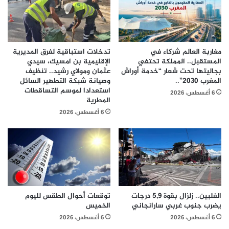
مغاربة العالم شركاء في
تدخلات استباقية لفرق المديرية
المستقبل.. المملكة تحتفي
الإقليمية بن امسيك، سيدي
بجاليتها تحت شعار “خدمة أوراش
عثمان ومولاي رشيد.. تنظيف
المغرب 2030”..
وصيانة شبكة التطهير السائل
استعدادا لموسم التساقطات
6 أغسطس، 2026
المطرية
6 أغسطس، 2026
الفلبين.. زلزال بقوة 5,9 درجات
توقعات أحوال الطقس لليوم
يضرب جنوب غربي سارانجاني
الخميس
6 أغسطس، 2026
6 أغسطس، 2026