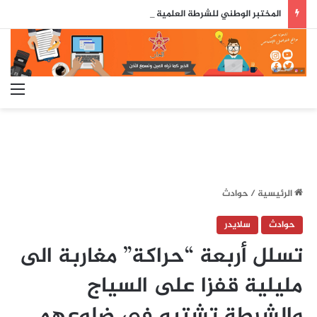
المختبر الوطني للشرطة العلمية والتقنية يحصل على شهادة الاعتماد والمطابقة والجودة بالمعيار الدولي
الق
الرئيسية
/
حوادث
حوادث
سلايدر
تسلل أربعة “حراكة” مغاربة الى
مليلية قفزا على السياج
والشرطة تشتبه في ضلوعهم