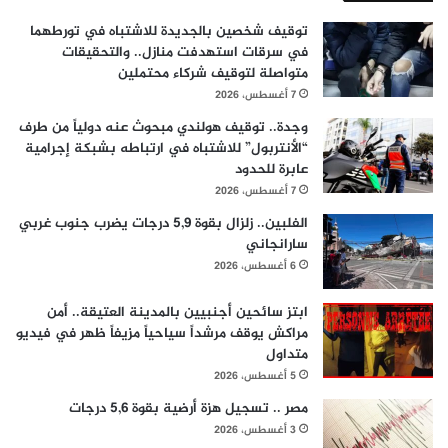
توقيف شخصين بالجديدة للاشتباه في تورطهما
في سرقات استهدفت منازل.. والتحقيقات
متواصلة لتوقيف شركاء محتملين
7 أغسطس، 2026
وجدة.. توقيف هولندي مبحوث عنه دولياً من طرف
“الأنتربول” للاشتباه في ارتباطه بشبكة إجرامية
عابرة للحدود
7 أغسطس، 2026
الفلبين.. زلزال بقوة 5,9 درجات يضرب جنوب غربي
سارانجاني
6 أغسطس، 2026
ابتز سائحين أجنبيين بالمدينة العتيقة.. أمن
مراكش يوقف مرشداً سياحياً مزيفاً ظهر في فيديو
متداول
5 أغسطس، 2026
مصر .. تسجيل هزة أرضية بقوة 5,6 درجات
3 أغسطس، 2026