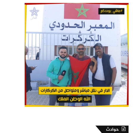
حوادث