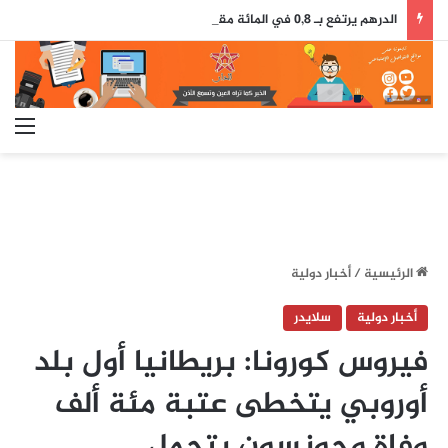
الدرهم يرتفع بـ 0,8 في المائة مقابل الدولار ما بين 30 يوليوز و5 غشت (بنك المغرب)
الق
الرئيسية
/
أخبار دولية
أخبار دولية
سلايدر
فيروس كورونا: بريطانيا أول بلد
أوروبي يتخطى عتبة مئة ألف
وفاة وجونسون يتحمل