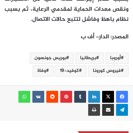
ونقص معدات الحماية لمقدمي الرعاية، ثم بسبب
نظام باهظ وفاشل لتتبع حالات الاتصال.
المصدر: الدار- أف ب
أوروبا
بريطانيا
بوريس جونسون
فيروس كورونا
كوفيد-19
وفاة
لينكدإن
بينتيريست
واتساب
تيلقرام
مشاركة عبر البريد
طباعة