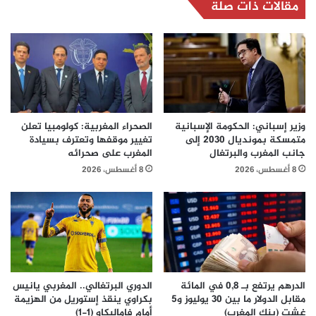
مقالات ذات صلة
وزير إسباني: الحكومة الإسبانية
الصحراء المغربية: كولومبيا تعلن
متمسكة بمونديال 2030 إلى
تغيير موقفها وتعترف بسيادة
جانب المغرب والبرتغال
المغرب على صحرائه
8 أغسطس، 2026
8 أغسطس، 2026
الدرهم يرتفع بـ 0,8 في المائة
الدوري البرتغالي.. المغربي يانيس
مقابل الدولار ما بين 30 يوليوز و5
بكراوي ينقذ إستوريل من الهزيمة
غشت (بنك المغرب)
أمام فاماليكاو (1-1)