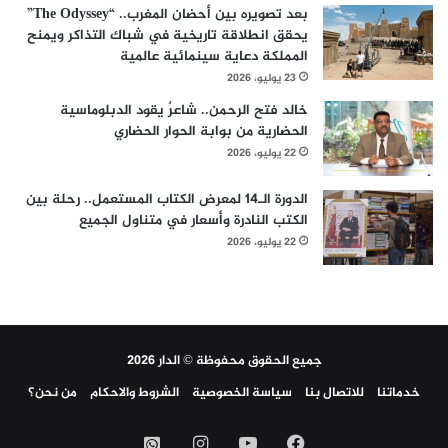
بعد تصويره بين أحضان المغرب.. “The Odyssey”
يحقق انطلاقة تاريخية في شباك التذاكر ويمنح
المملكة دعاية سينمائية عالمية
23 يوليو، 2026
خالد فتح الرحمن.. شاعرٌ يقود الدبلوماسية
الحضارية من بوابة الحوار الحضاري
22 يوليو، 2026
الدورة الـ14 لمعرض الكتاب المستعمل.. رحلة بين
الكتب النادرة وأسعار في متناول الجميع
22 يوليو، 2026
جميع الحقوق محفوظة © الدار 2026
خدماتنا
للاتصال بنا
سياسة الخصوصية
الشروط والاحكام
من نحن؟
فيسبوك
‫YouTube
انستقرام
واتساب