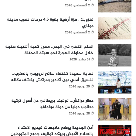
2 أغسطس، 2026
فنزويلا.. هزة أرضية بقوة 4,5 درجات تضرب مدينة
موناري
2 أغسطس، 2026
الحلم انتهى في البحر.. مصرع لاعبة أتلتيك طنجة
خلال محاولة الهجرة نحو سبتة المحتلة
31 يوليو، 2026
نهاية سعيدة لاختفاء سائح نرويجي بالمغرب..
تنسيق أمني بين أكادير ومراكش يكشف مكانه
29 يوليو، 2026
مطار مراكش.. توقيف بريطاني من أصول تركية
مطلوب دوليا من دولة مولدافيا
28 يوليو، 2026
أمن الجديدة يوضح ملابسات فيديو الاعتداء
بالسلاح الأبيض ويؤكد توقيف جميع المتورطين