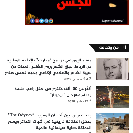
فن وثقافة
مساء اليوم في برنامج “مدارات” بالإذاعة الوطنية
من الرباط: عبق الشعر وروح الشاعر : لمحات من
سيرة الشاعر والاعلامي الإذاعي وجيه فهمي صلاح
4 أغسطس، 2026
أكثر من 100 ألف متفرج في حفل راغب علامة
بختام مهرجان “تيميتار”
27 يوليو، 2026
بعد تصويره بين أحضان المغرب.. “The Odyssey”
يحقق انطلاقة تاريخية في شباك التذاكر ويمنح
المملكة دعاية سينمائية عالمية