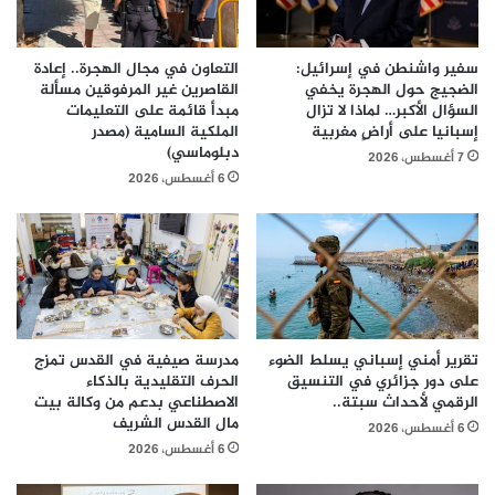
سفير واشنطن في إسرائيل:
التعاون في مجال الهجرة.. إعادة
الضجيج حول الهجرة يخفي
القاصرين غير المرفوقين مسألة
السؤال الأكبر… لماذا لا تزال
مبدأ قائمة على التعليمات
إسبانيا على أراضٍ مغربية
الملكية السامية (مصدر
دبلوماسي)
7 أغسطس، 2026
6 أغسطس، 2026
تقرير أمني إسباني يسلط الضوء
مدرسة صيفية في القدس تمزج
على دور جزائري في التنسيق
الحرف التقليدية بالذكاء
الرقمي لأحداث سبتة..
الاصطناعي بدعم من وكالة بيت
مال القدس الشريف
6 أغسطس، 2026
6 أغسطس، 2026