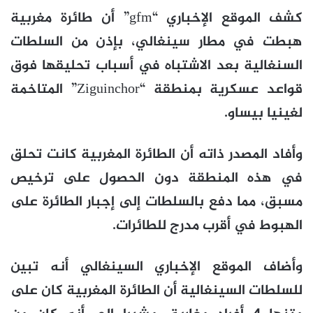
كشف الموقع الإخباري “gfm” أن طائرة مغربية
هبطت في مطار سينغالي، بإذن من السلطات
السنغالية بعد الاشتباه في أسباب تحليقها فوق
قواعد عسكرية بمنطقة “Ziguinchor” المتاخمة
لغينيا بيساو.
وأفاد المصدر ذاته أن الطائرة المغربية كانت تحلق
في هذه المنطقة دون الحصول على ترخيص
مسبق، مما دفع بالسلطات إلى إجبار الطائرة على
الهبوط في أقرب مدرج للطائرات.
وأضاف الموقع الإخباري السينغالي أنه تبين
للسلطات السينغالية أن الطائرة المغربية كان على