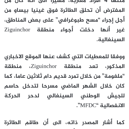
متنها 4 أفراد مغاربة، مشيرا الى أنه كان من
المفترض أن تحلق الطائرة فوق غينيا بيساو من
أجل إجراء “مسح طبوغرافي” على بعض المناطق،
غير أنها دخلت أجواء منطقة Ziguinchor
السينغالية.
ووفقا للمعطيات التي كشف عنها الموقع الاخباري
المذكور، تعد منطقة Ziguinchor، منطقة
“ملغومة” من خلال تمرد قديم دام ثلاثين عاما، كما
كان خلال الشهر الماضي مسرحا لتدخل حاسم
للجيش الوطني السينغالي لدحر الحركة
الانفصالية “MFDC”.
كما أشار المصدر ذاته، الى أن طاقم الطائرة