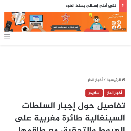
تقرير أمني إسباني يسلط الضوء على دور جزائري في التنسيق الرقمي لأحداث سبتة..
الق
الرئيسية
/
أخبار الدار
أخبار الدار
سلايدر
تفاصيل حول إجبار السلطات
السينغالية طائرة مغربية على
الهبوط والتحقيق مع طاقمها