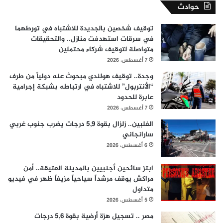
حوادث
توقيف شخصين بالجديدة للاشتباه في تورطهما
في سرقات استهدفت منازل.. والتحقيقات
متواصلة لتوقيف شركاء محتملين
7 أغسطس، 2026
وجدة.. توقيف هولندي مبحوث عنه دولياً من طرف
“الأنتربول” للاشتباه في ارتباطه بشبكة إجرامية
عابرة للحدود
7 أغسطس، 2026
الفلبين.. زلزال بقوة 5,9 درجات يضرب جنوب غربي
سارانجاني
6 أغسطس، 2026
ابتز سائحين أجنبيين بالمدينة العتيقة.. أمن
مراكش يوقف مرشداً سياحياً مزيفاً ظهر في فيديو
متداول
5 أغسطس، 2026
مصر .. تسجيل هزة أرضية بقوة 5,6 درجات