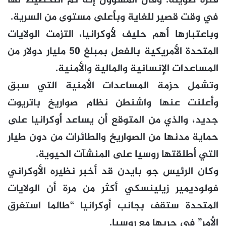
فترة طويلة. وقال المسؤول إنه تم التخطيط لها
في وقت قصير للغاية وبأعلى مستوى من السرية.
وباعتبارها أهم حليف لأوكرانيا، التزمت الولايات
المتحدة الأمريكية بالفعل بمبلغ 50 مليار دولار من
المساعدات الإنسانية والمالية والأمنية.
وتشمل حزمة المساعدات الأمنية التي سبق
وأعلنت عنها واشنطن نظام صواريخ باتريوت
جديد، والذي من المتوقع أن يساعد أوكرانيا على
حماية مدنها من الصواريخ والطائرات من دون طيار
التي أطلقتها روسيا على المنشآت الحيوية.
وكان الرئيس جو بايدن قد أخبر نظيره الأوكراني
فولوديمير زيلينسكي أكثر من مرة أن الولايات
المتحدة ستقف بجانب أوكرانيا “طالما استغرق
الأمر” في حربها مع روسيا.