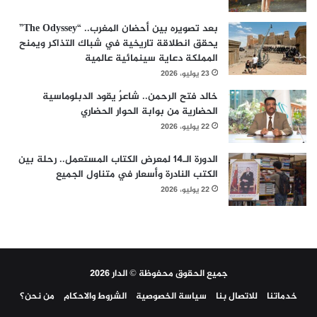
بعد تصويره بين أحضان المغرب.. “The Odyssey”
يحقق انطلاقة تاريخية في شباك التذاكر ويمنح
المملكة دعاية سينمائية عالمية
23 يوليو، 2026
خالد فتح الرحمن.. شاعرٌ يقود الدبلوماسية
الحضارية من بوابة الحوار الحضاري
22 يوليو، 2026
الدورة الـ14 لمعرض الكتاب المستعمل.. رحلة بين
الكتب النادرة وأسعار في متناول الجميع
22 يوليو، 2026
جميع الحقوق محفوظة © الدار 2026
خدماتنا
للاتصال بنا
سياسة الخصوصية
الشروط والاحكام
من نحن؟