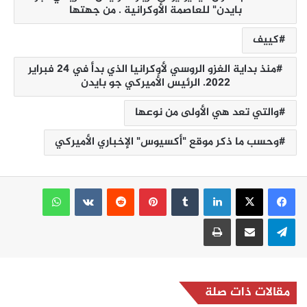
بايدن" للعاصمة الأوكرانية . من جهتها
كييف
منذ بداية الغزو الروسي لأوكرانيا الذي بدأ في 24 فبراير
2022. الرئيس الأميركي جو بايدن
والتي تعد هي الأولى من نوعها
وحسب ما ذكر موقع "أكسيوس" الإخباري الأميركي
لينكدإن
بينتيريست
واتساب
تيلقرام
مشاركة عبر البريد
طباعة
مقالات ذات صلة