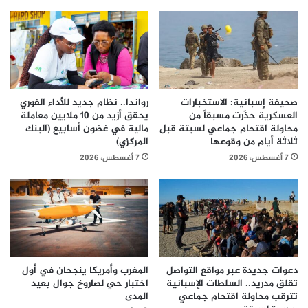
صحيفة إسبانية: الاستخبارات
رواندا.. نظام جديد للأداء الفوري
العسكرية حذّرت مسبقاً من
يحقق أزيد من 10 ملايين معاملة
محاولة اقتحام جماعي لسبتة قبل
مالية في غضون أسابيع (البنك
ثلاثة أيام من وقوعها
المركزي)
7 أغسطس، 2026
7 أغسطس، 2026
دعوات جديدة عبر مواقع التواصل
المغرب وأمريكا ينجحان في أول
تقلق مدريد.. السلطات الإسبانية
اختبار حي لصاروخ جوال بعيد
تترقب محاولة اقتحام جماعي
المدى