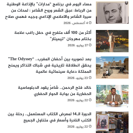
مساء اليوم في برنامج “مدارات” بالإذاعة الوطنية
من الرباط: عبق الشعر وروح الشاعر : لمحات من
سيرة الشاعر والاعلامي الإذاعي وجيه فهمي صلاح
4 أغسطس، 2026
أكثر من 100 ألف متفرج في حفل راغب علامة
بختام مهرجان “تيميتار”
27 يوليو، 2026
بعد تصويره بين أحضان المغرب.. “The Odyssey”
يحقق انطلاقة تاريخية في شباك التذاكر ويمنح
المملكة دعاية سينمائية عالمية
23 يوليو، 2026
خالد فتح الرحمن.. شاعرٌ يقود الدبلوماسية
الحضارية من بوابة الحوار الحضاري
22 يوليو، 2026
الدورة الـ14 لمعرض الكتاب المستعمل.. رحلة بين
الكتب النادرة وأسعار في متناول الجميع
22 يوليو، 2026