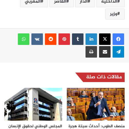
الداخلية
الدار
القاصر
المغربي
وزير
لينكدإن
بينتيريست
واتساب
تيلقرام
مشاركة عبر البريد
طباعة
مقالات ذات صلة
منصف الطوب: أحداث سبتة هجرة
المجلس الوطني لحقوق الإنسان