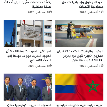
نحو المجهول وإسبانيا تتحمل
يكشف خلاصات مثيرة حول أحداث
مسؤولية الأحداث
سبتة ومليلية
8 أغسطس، 2026
8 أغسطس، 2026
المغرب والولايات المتحدة تختبران
العرائش.. تصريحات مضللة بشأن
صواريخ «كروز» لأول مرة بمركز
الهجرة السرية تجر صاحبتها إلى
AMTEC قرب طانطان
البحث القضائي
8 أغسطس، 2026
8 أغسطس، 2026
ضربة دبلوماسية جديدة.. كولومبيا
الصحراء المغربية: كولومبيا تعلن