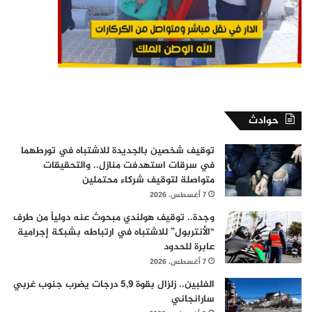
حوادث
توقيف شخصين بالجديدة للاشتباه في تورطهما
في سرقات استهدفت منازل.. والتحقيقات
متواصلة لتوقيف شركاء محتملين
7 أغسطس، 2026
وجدة.. توقيف هولندي مبحوث عنه دولياً من طرف
“الأنتربول” للاشتباه في ارتباطه بشبكة إجرامية
عابرة للحدود
7 أغسطس، 2026
الفلبين.. زلزال بقوة 5,9 درجات يضرب جنوب غربي
سارانجاني