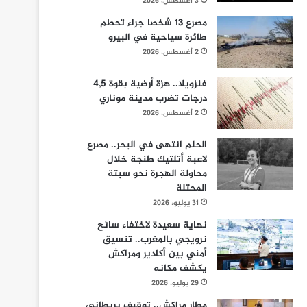
3 أغسطس، 2026
مصرع 13 شخصا جراء تحطم
طائرة سياحية في البيرو
2 أغسطس، 2026
فنزويلا.. هزة أرضية بقوة 4,5
درجات تضرب مدينة موناري
2 أغسطس، 2026
الحلم انتهى في البحر.. مصرع
لاعبة أتلتيك طنجة خلال
محاولة الهجرة نحو سبتة
المحتلة
31 يوليو، 2026
نهاية سعيدة لاختفاء سائح
نرويجي بالمغرب.. تنسيق
أمني بين أكادير ومراكش
يكشف مكانه
29 يوليو، 2026
مطار مراكش.. توقيف بريطاني