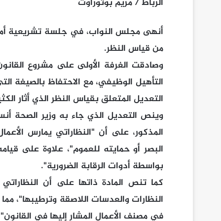
الرباط
/
مريم
بوتوراوت
أنهى مجلس النواب، في جلسة تشريعية أمس ا
من قياس النظر.
وصادقت الغرفة الأولى على مشروع القانون 
التأهيل الوظيفي، مع الاحتفاظ بالصيغة ال
التعديل المتعلق بقياس النظر الذي أثار الكثي
وينص التعديل الذي جاء به وزير الصحة أنس
المذكور، على أن "النظاراتي يمارس الأعمال
البصر أو حمايته للعموم"، علاوة على قيامه
بواسطة أدوات الرقابة الضرورية".
كما تنص المادة ذاتها على أن النظاراتي
النظارات والعدسات اللاصقة وترطيبها"، مما 
في مصنف الأعمال المشار إليها في القانون".