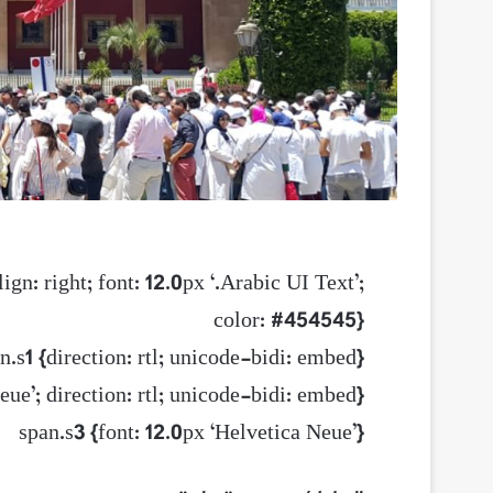
gn: right; font: 12.0px ‘.Arabic UI Text’;
color: #454545}
n.s1 {direction: rtl; unicode-bidi: embed}
eue’; direction: rtl; unicode-bidi: embed}
span.s3 {font: 12.0px ‘Helvetica Neue’}