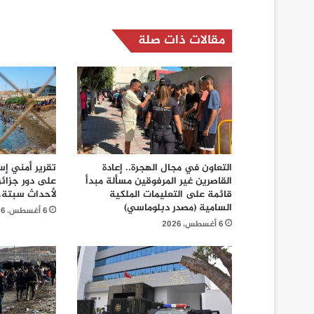
مقالات ذات صلة
التعاون في مجال الهجرة.. إعادة
تقرير أمني إ
القاصرين غير المرفوقين مسألة مبدأ
على دور جزائ
قائمة على التعليمات الملكية
لأحداث سبتة..
السامية (مصدر دبلوماسي)
6 أغسطس، 2026
6 أغسطس، 2026