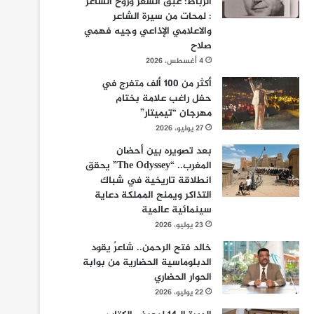
الرباط: عبق الشعر وروح الشاعر
: لمحات من سيرة الشاعر
والاعلامي الإذاعي وجيه فهمي
صلاح
4 أغسطس، 2026
أكثر من 100 ألف متفرج في
حفل راغب علامة بختام
مهرجان “تيميتار”
27 يوليو، 2026
بعد تصويره بين أحضان
المغرب.. “The Odyssey” يحقق
انطلاقة تاريخية في شباك
التذاكر ويمنح المملكة دعاية
سينمائية عالمية
23 يوليو، 2026
خالد فتح الرحمن.. شاعرٌ يقود
الدبلوماسية الحضارية من بوابة
الحوار الحضاري
22 يوليو، 2026