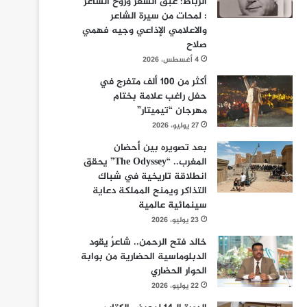
الرباط: عبق الشعر وروح الشاعر
: لمحات من سيرة الشاعر
والاعلامي الإذاعي وجيه فهمي
صلاح
4 أغسطس، 2026
أكثر من 100 ألف متفرج في
حفل راغب علامة بختام
مهرجان “تيميتار”
27 يوليو، 2026
بعد تصويره بين أحضان
المغرب.. “The Odyssey” يحقق
انطلاقة تاريخية في شباك
التذاكر ويمنح المملكة دعاية
سينمائية عالمية
23 يوليو، 2026
خالد فتح الرحمن.. شاعرٌ يقود
الدبلوماسية الحضارية من بوابة
الحوار الحضاري
22 يوليو، 2026