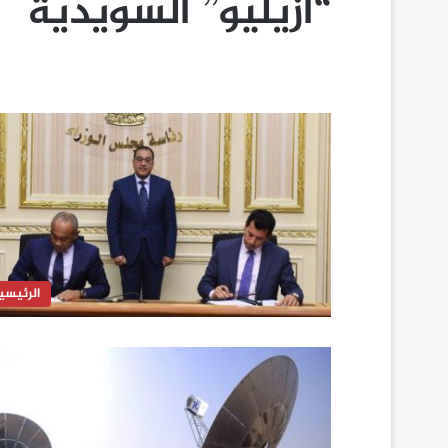
“أزيليو” السويدية
الرئيسي