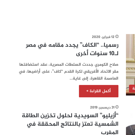
12 فبراير، 2020
رسميا.. “الكاف” يجدد مقامه في مصر
لـ10 سنوات أخرى
صلاح الكومري جددت السلطات المصرية، عقد استضافتها
مقر الاتحاد الأفريقي لكرة القدم “كاف”، على أراضيها، في
العاصمة القاهرة، إلى غاية…
ة
أكمل القراءة »
31 ديسمبر، 2019
“أزيليو” السويدية لحلول تخزين الطاقة
الشمسية تعتز بالنتائج المحققة في
المغرب