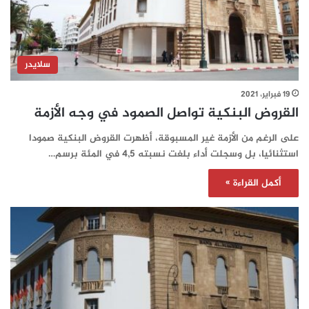
سلايدر
19 فبراير، 2021
القروض البنكية تواصل الصمود في وجه الأزمة
على الرغم من الأزمة غير المسبوقة، أظهرت القروض البنكية صمودا
استثنائيا، بل وسجلت أداء بلغت نسبته 4,5 في المئة برسم…
أكمل القراءة »