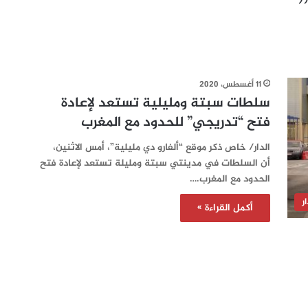
11 أغسطس، 2020
سلطات سبتة ومليلية تستعد لإعادة
فتح “تدريجي” للحدود مع المغرب
الدار/ خاص ذكر موقع “ألفارو دي مليلية”، أمس الاثنين،
أن السلطات في مدينتي سبتة ومليلة تستعد لإعادة فتح
الحدود مع المغرب.…
ر
أكمل القراءة »