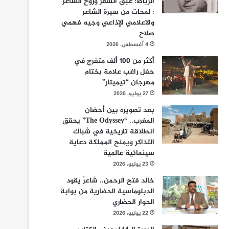
الرباط: عبق الشعر وروح الشاعر
: لمحات من سيرة الشاعر
والاعلامي الإذاعي وجيه فهمي
صلاح
4 أغسطس، 2026
أكثر من 100 ألف متفرج في
حفل راغب علامة بختام
مهرجان “تيميتار”
27 يوليو، 2026
بعد تصويره بين أحضان
المغرب.. “The Odyssey” يحقق
انطلاقة تاريخية في شباك
التذاكر ويمنح المملكة دعاية
سينمائية عالمية
23 يوليو، 2026
خالد فتح الرحمن.. شاعرٌ يقود
الدبلوماسية الحضارية من بوابة
الحوار الحضاري
22 يوليو، 2026