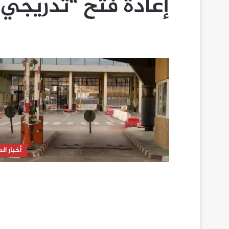
إعادة فتح “تدريجي”
أخبار الدا