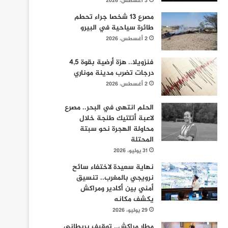
3 أغسطس، 2026
مصرع 13 شخصا جراء تحطم
طائرة سياحية في البيرو
2 أغسطس، 2026
فنزويلا.. هزة أرضية بقوة 4,5
درجات تضرب مدينة موناري
2 أغسطس، 2026
الحلم انتهى في البحر.. مصرع
لاعبة أتلتيك طنجة خلال
محاولة الهجرة نحو سبتة
المحتلة
31 يوليو، 2026
نهاية سعيدة لاختفاء سائح
نرويجي بالمغرب.. تنسيق
أمني بين أكادير ومراكش
يكشف مكانه
29 يوليو، 2026
مطار مراكش.. توقيف بريطاني