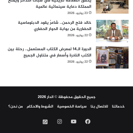
يحقق انطلاقة تاريخية في شباك التذاكر ويمنح
المملكة دعاية سينمائية عالمية
23 يوليو، 2026
خالد فتح الرحمن.. شاعرٌ يقود الدبلوماسية
الحضارية من بوابة الحوار الحضاري
22 يوليو، 2026
الدورة الـ14 لمعرض الكتاب المستعمل.. رحلة بين
الكتب النادرة وأسعار في متناول الجميع
22 يوليو، 2026
جميع الحقوق محفوظة © الدار 2026
خدماتنا
للاتصال بنا
سياسة الخصوصية
الشروط والاحكام
من نحن؟
فيسبوك
‫YouTube
انستقرام
واتساب