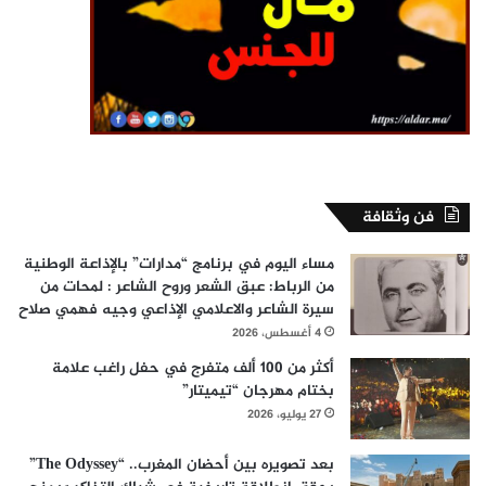
فن وثقافة
مساء اليوم في برنامج “مدارات” بالإذاعة الوطنية
من الرباط: عبق الشعر وروح الشاعر : لمحات من
سيرة الشاعر والاعلامي الإذاعي وجيه فهمي صلاح
4 أغسطس، 2026
أكثر من 100 ألف متفرج في حفل راغب علامة
بختام مهرجان “تيميتار”
27 يوليو، 2026
بعد تصويره بين أحضان المغرب.. “The Odyssey”