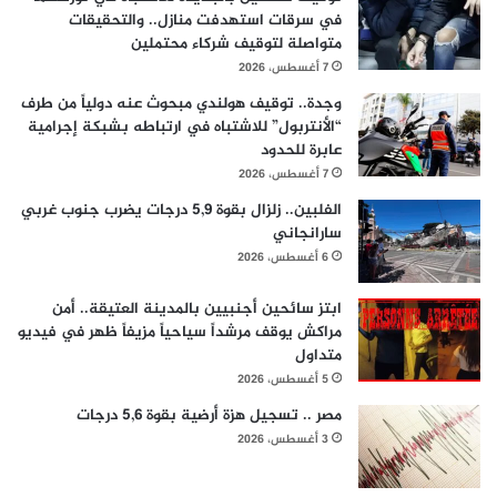
في سرقات استهدفت منازل.. والتحقيقات
متواصلة لتوقيف شركاء محتملين
7 أغسطس، 2026
وجدة.. توقيف هولندي مبحوث عنه دولياً من طرف
“الأنتربول” للاشتباه في ارتباطه بشبكة إجرامية
عابرة للحدود
7 أغسطس، 2026
الفلبين.. زلزال بقوة 5,9 درجات يضرب جنوب غربي
سارانجاني
6 أغسطس، 2026
ابتز سائحين أجنبيين بالمدينة العتيقة.. أمن
مراكش يوقف مرشداً سياحياً مزيفاً ظهر في فيديو
متداول
5 أغسطس، 2026
مصر .. تسجيل هزة أرضية بقوة 5,6 درجات
3 أغسطس، 2026