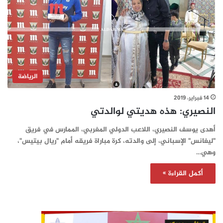
الرياضة
14 فبراير، 2019
النصيري: هذه هديتي لوالدتي
أهدى يوسف النصيري، اللاعب الدولي المغربي، الممارس في فريق
"ليغانس" الإسباني، إلى والدته، كرة مباراة فريقه أمام "ريال بيتيس"،
وهي…
أكمل القراءة »