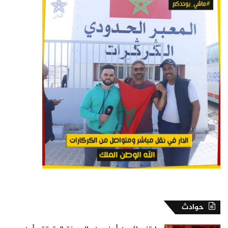
حوادث