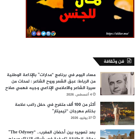
فن وثقافة
مساء اليوم في برنامج “مدارات” بالإذاعة الوطنية
من الرباط: عبق الشعر وروح الشاعر : لمحات من
سيرة الشاعر والاعلامي الإذاعي وجيه فهمي صلاح
4 أغسطس، 2026
أكثر من 100 ألف متفرج في حفل راغب علامة
بختام مهرجان “تيميتار”
27 يوليو، 2026
بعد تصويره بين أحضان المغرب.. “The Odyssey”
يحقق انطلاقة تاريخية في شباك التذاكر ويمنح