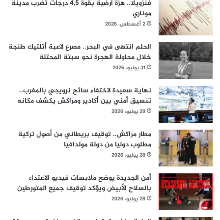
فنزويلا.. هزة أرضية بقوة 4,5 درجات تضرب مدينة
موناري
2 أغسطس، 2026
الحلم انتهى في البحر.. مصرع لاعبة أتلتيك طنجة
خلال محاولة الهجرة نحو سبتة المحتلة
31 يوليو، 2026
نهاية سعيدة لاختفاء سائح نرويجي بالمغرب..
تنسيق أمني بين أكادير ومراكش يكشف مكانه
29 يوليو، 2026
مطار مراكش.. توقيف بريطاني من أصول تركية
مطلوب دوليا من دولة مولدافيا
28 يوليو، 2026
أمن الجديدة يوضح ملابسات فيديو الاعتداء
بالسلاح الأبيض ويؤكد توقيف جميع المتورطين
28 يوليو، 2026