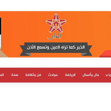
بسيادة المغرب على صحرائه «قرار تاريخي»…
ا
مال وأعمال
الرياضة
حوادث
فن وثقافة
صحة
الم