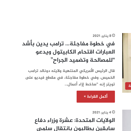
8 يناير، 2021
في خطوة مفاجئة… ترامب يدين بأشد
العبارات اقتحام الكابيتول ويدعو
“للمصالحة وتضميد الجراح”
قال الرئيس الأمريكي المنتهية ولايته دونالد ترامب
الخميس، وفي خطوة مفاجئة، في مقطع فيديو على
تويتر إنه “ساخط إزاء أعمال…
ة
أكمل القراءة »
4 يناير، 2021
الولايات المتحدة: عشرة وزراء دفاع
سابقين يطالبون بانتقال سلمي