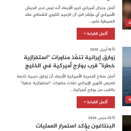
أعلن جنرال أميركي كبير الأربعاء أنه ليس لدى الجيش
الأميركي أي مؤشر الى أن الزعيم الكوري الشمالي فقد
السيطرة على…
ة
أكمل القراءة »
16 أبريل، 2020
زوارق إيرانية تنفّذ مناورات “استفزازية
خطرة” قرب بوارج أميركية في الخليج
أعلن سلاح البحرية الأميركية الأربعاء أنّ زوارق حربية تابعة
للحرس الثوري الإيراني نفّذت مناورات “استفزازية خطرة”
بالقرب من بوارج أميركية…
ة
أكمل القراءة »
28 مارس، 2020
البنتاغون يؤكد استمرار العمليات