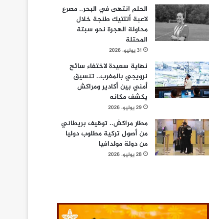
الحلم انتهى في البحر.. مصرع
لاعبة أتلتيك طنجة خلال
محاولة الهجرة نحو سبتة
المحتلة
31 يوليو، 2026
نهاية سعيدة لاختفاء سائح
نرويجي بالمغرب.. تنسيق
أمني بين أكادير ومراكش
يكشف مكانه
29 يوليو، 2026
مطار مراكش.. توقيف بريطاني
من أصول تركية مطلوب دوليا
من دولة مولدافيا
28 يوليو، 2026