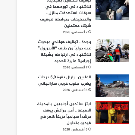
توقيف شخصين بالجديدة
للاشتباه في تورطهما في
سرقات استهدفت منازل..
والتحقيقات متواصلة لتوقيف
شركاء محتملين
7 أغسطس، 2026
وجدة.. توقيف هولندي مبحوث
عنه دولياً من طرف “الأنتربول”
للاشتباه في ارتباطه بشبكة
إجرامية عابرة للحدود
7 أغسطس، 2026
الفلبين.. زلزال بقوة 5,9 درجات
يضرب جنوب غربي سارانجاني
6 أغسطس، 2026
ابتز سائحين أجنبيين بالمدينة
العتيقة.. أمن مراكش يوقف
مرشداً سياحياً مزيفاً ظهر في
فيديو متداول
5 أغسطس، 2026