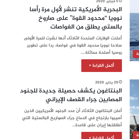
5 فبراير، 2020
البحرية الأمريكية تنشر لأول مرة رأسا
نوويا “محدود القوة” على صاروخ
بالستي يطلق من الغواصات
أعلنت الولايات المتحدة الثلاثاء أنها نشرت للمرة الأولى
سلاحا نوويا محدود القوة في غواصة، ردا على تطوير
روسيا أسلحة مماثلة.…
ة
أكمل القراءة »
29 يناير، 2020
البنتاغون يكشف حصيلة جديدة للجنود
المصابين جراء القصف الإيراني
أعلن البنتاغون الثلاثاء أنّ عدد الجنود الأمريكيين الذين
أصيبوا بارتجاج في الدماغ جرّاء الصواريخ البالستية التي
أطلقتها إيران على قاعدة…
ة
أكمل القراءة »