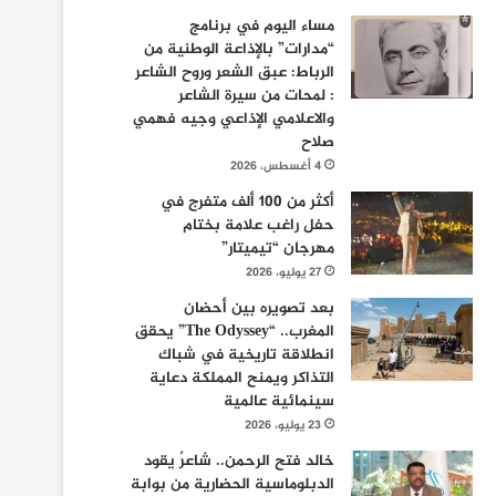
مساء اليوم في برنامج
“مدارات” بالإذاعة الوطنية من
الرباط: عبق الشعر وروح الشاعر
: لمحات من سيرة الشاعر
والاعلامي الإذاعي وجيه فهمي
صلاح
4 أغسطس، 2026
أكثر من 100 ألف متفرج في
حفل راغب علامة بختام
مهرجان “تيميتار”
27 يوليو، 2026
بعد تصويره بين أحضان
المغرب.. “The Odyssey” يحقق
انطلاقة تاريخية في شباك
التذاكر ويمنح المملكة دعاية
سينمائية عالمية
23 يوليو، 2026
خالد فتح الرحمن.. شاعرٌ يقود
الدبلوماسية الحضارية من بوابة