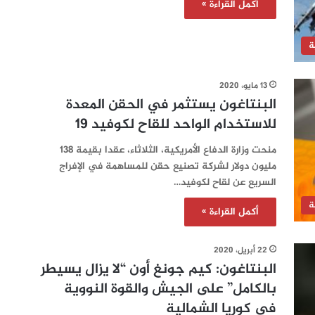
أكمل القراءة »
ة
13 مايو، 2020
البنتاغون يستثمر في الحقن المعدة
للاستخدام الواحد للقاح لكوفيد 19
منحت وزارة الدفاع الأمريكية، الثلاثاء، عقدا بقيمة 138
مليون دولار لشركة تصنيع حقن للمساهمة في الإفراج
السريع عن لقاح لكوفيد…
ة
أكمل القراءة »
22 أبريل، 2020
البنتاغون: كيم جونغ أون “لا يزال يسيطر
بالكامل” على الجيش والقوة النووية
في كوريا الشمالية