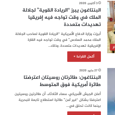
3 أكتوبر، 2020
البنتاغون يبرز “الريادة القوية” لجلالة
الملك في وقت تواجه فيه إفريقيا
تهديدات متعددة
أبرزت وزارة الدفاع الأمريكية “الريادة القوية لصاحب الجلالة
الملك محمد السادس” في وقت تواجه فيه القارة
الإفريقية تهديدات متعددة، وذلك…
ر
أكمل القراءة »
27 مايو، 2020
البنتاغون: طائرتان روسيتان اعترضتا
طائرة أمريكية فوق المتوسط
أعلن الجيش الأمريكي، مساء الثلاثاء، أن طائرتين روسيتين
اعترضتا بشكل “غير آمن” طائرة استطلاع تابعة للبحرية
بينما كانت تحلق في…