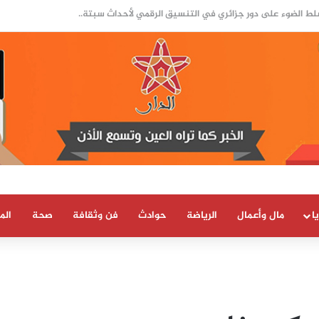
ل سبتة ومليلية.. وثيقة رسمية تعزز الطرح المغرب
ا
مال وأعمال
الرياضة
حوادث
فن وثقافة
صحة
الم