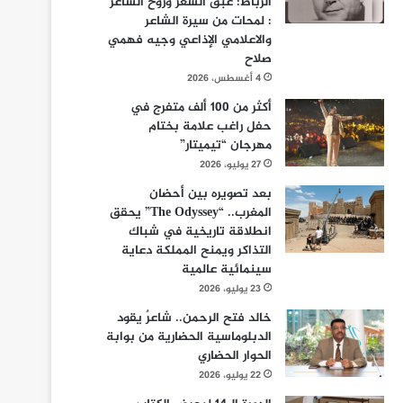
الرباط: عبق الشعر وروح الشاعر
: لمحات من سيرة الشاعر
والاعلامي الإذاعي وجيه فهمي
صلاح
4 أغسطس، 2026
أكثر من 100 ألف متفرج في
حفل راغب علامة بختام
مهرجان “تيميتار”
27 يوليو، 2026
بعد تصويره بين أحضان
المغرب.. “The Odyssey” يحقق
انطلاقة تاريخية في شباك
التذاكر ويمنح المملكة دعاية
سينمائية عالمية
23 يوليو، 2026
خالد فتح الرحمن.. شاعرٌ يقود
الدبلوماسية الحضارية من بوابة
الحوار الحضاري
22 يوليو، 2026