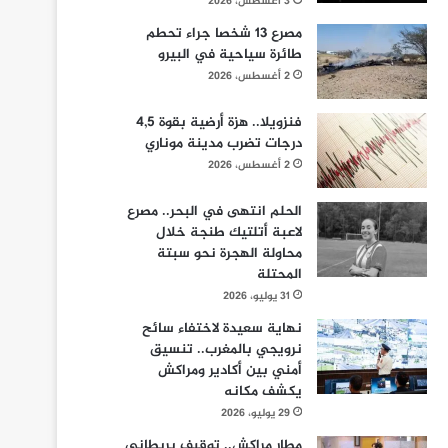
3 أغسطس، 2026
مصرع 13 شخصا جراء تحطم
طائرة سياحية في البيرو
2 أغسطس، 2026
فنزويلا.. هزة أرضية بقوة 4,5
درجات تضرب مدينة موناري
2 أغسطس، 2026
الحلم انتهى في البحر.. مصرع
لاعبة أتلتيك طنجة خلال
محاولة الهجرة نحو سبتة
المحتلة
31 يوليو، 2026
نهاية سعيدة لاختفاء سائح
نرويجي بالمغرب.. تنسيق
أمني بين أكادير ومراكش
يكشف مكانه
29 يوليو، 2026
مطار مراكش.. توقيف بريطاني