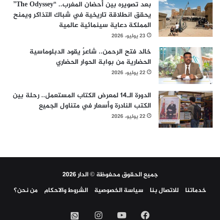
بعد تصويره بين أحضان المغرب.. “The Odyssey”
يحقق انطلاقة تاريخية في شباك التذاكر ويمنح
المملكة دعاية سينمائية عالمية
23 يوليو، 2026
خالد فتح الرحمن.. شاعرٌ يقود الدبلوماسية
الحضارية من بوابة الحوار الحضاري
22 يوليو، 2026
الدورة الـ14 لمعرض الكتاب المستعمل.. رحلة بين
الكتب النادرة وأسعار في متناول الجميع
22 يوليو، 2026
جميع الحقوق محفوظة © الدار 2026
خدماتنا
للاتصال بنا
سياسة الخصوصية
الشروط والاحكام
من نحن؟
فيسبوك
‫YouTube
انستقرام
واتساب