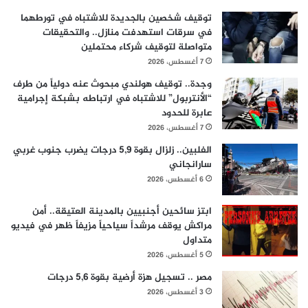
توقيف شخصين بالجديدة للاشتباه في تورطهما
في سرقات استهدفت منازل.. والتحقيقات
متواصلة لتوقيف شركاء محتملين
7 أغسطس، 2026
وجدة.. توقيف هولندي مبحوث عنه دولياً من طرف
“الأنتربول” للاشتباه في ارتباطه بشبكة إجرامية
عابرة للحدود
7 أغسطس، 2026
الفلبين.. زلزال بقوة 5,9 درجات يضرب جنوب غربي
سارانجاني
6 أغسطس، 2026
ابتز سائحين أجنبيين بالمدينة العتيقة.. أمن
مراكش يوقف مرشداً سياحياً مزيفاً ظهر في فيديو
متداول
5 أغسطس، 2026
مصر .. تسجيل هزة أرضية بقوة 5,6 درجات
3 أغسطس، 2026