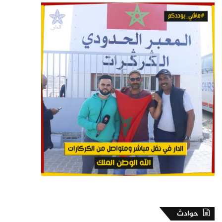
حوادث