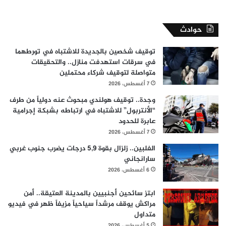
حوادث
توقيف شخصين بالجديدة للاشتباه في تورطهما
في سرقات استهدفت منازل.. والتحقيقات
متواصلة لتوقيف شركاء محتملين
7 أغسطس، 2026
وجدة.. توقيف هولندي مبحوث عنه دولياً من طرف
“الأنتربول” للاشتباه في ارتباطه بشبكة إجرامية
عابرة للحدود
7 أغسطس، 2026
الفلبين.. زلزال بقوة 5,9 درجات يضرب جنوب غربي
سارانجاني
6 أغسطس، 2026
ابتز سائحين أجنبيين بالمدينة العتيقة.. أمن
مراكش يوقف مرشداً سياحياً مزيفاً ظهر في فيديو
متداول
5 أغسطس، 2026