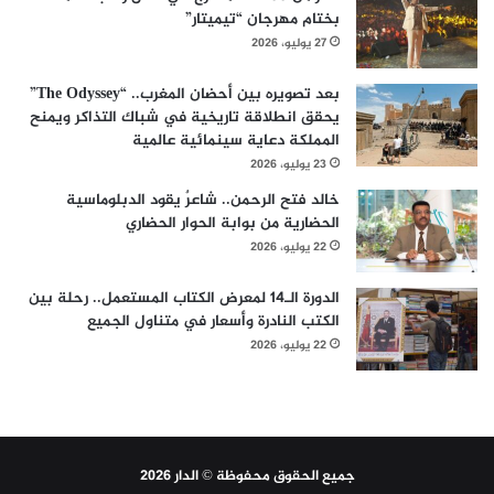
بختام مهرجان “تيميتار”
27 يوليو، 2026
بعد تصويره بين أحضان المغرب.. “The Odyssey”
يحقق انطلاقة تاريخية في شباك التذاكر ويمنح
المملكة دعاية سينمائية عالمية
23 يوليو، 2026
خالد فتح الرحمن.. شاعرٌ يقود الدبلوماسية
الحضارية من بوابة الحوار الحضاري
22 يوليو، 2026
الدورة الـ14 لمعرض الكتاب المستعمل.. رحلة بين
الكتب النادرة وأسعار في متناول الجميع
22 يوليو، 2026
جميع الحقوق محفوظة © الدار 2026