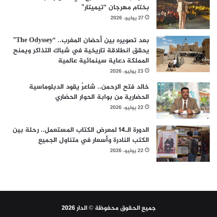
بختام مهرجان “تيميتار”
27 يوليو، 2026
بعد تصويره بين أحضان المغرب.. “The Odyssey”
يحقق انطلاقة تاريخية في شباك التذاكر ويمنح
المملكة دعاية سينمائية عالمية
23 يوليو، 2026
خالد فتح الرحمن.. شاعرٌ يقود الدبلوماسية
الحضارية من بوابة الحوار الحضاري
22 يوليو، 2026
الدورة الـ14 لمعرض الكتاب المستعمل.. رحلة بين
الكتب النادرة وأسعار في متناول الجميع
22 يوليو، 2026
جميع الحقوق محفوظة © الدار 2026