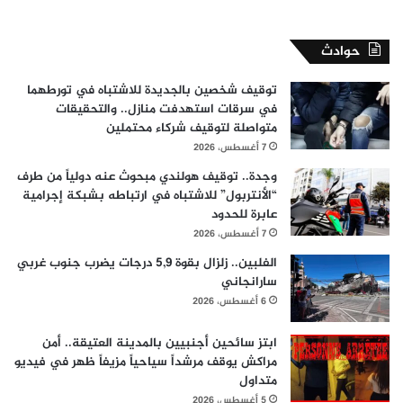
حوادث
توقيف شخصين بالجديدة للاشتباه في تورطهما
في سرقات استهدفت منازل.. والتحقيقات
متواصلة لتوقيف شركاء محتملين
7 أغسطس، 2026
وجدة.. توقيف هولندي مبحوث عنه دولياً من طرف
“الأنتربول” للاشتباه في ارتباطه بشبكة إجرامية
عابرة للحدود
7 أغسطس، 2026
الفلبين.. زلزال بقوة 5,9 درجات يضرب جنوب غربي
سارانجاني
6 أغسطس، 2026
ابتز سائحين أجنبيين بالمدينة العتيقة.. أمن
مراكش يوقف مرشداً سياحياً مزيفاً ظهر في فيديو
متداول
5 أغسطس، 2026