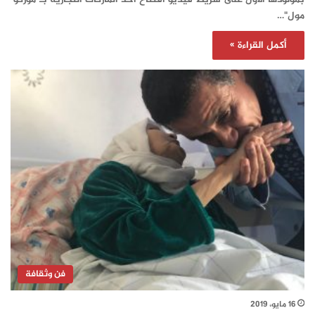
مول"…
أكمل القراءة »
فن وثقافة
16 مايو، 2019