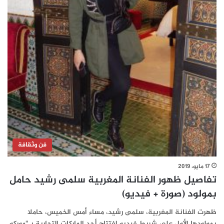
فن وثقافة
17 مايو، 2019
تفاصيل ظهور الفنانة المغربية سلمى رشيد حامل
بمولود (صورة + فيديو)
ظهرت الفنانة المغربية، سلمى رشيد، مساء أمس الخميس، حاملا
بمولودها الأول على شريط فيديو افتتاح أحد الماركات التجارية بـ"موركو