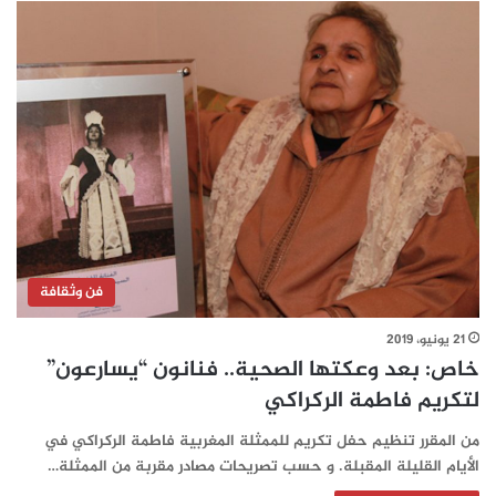
فن وثقافة
21 يونيو، 2019
خاص: بعد وعكتها الصحية.. فنانون “يسارعون”
لتكريم فاطمة الركراكي
من المقرر تنظيم حفل تكريم للممثلة المغربية فاطمة الركراكي في
الأيام القليلة المقبلة. و حسب تصريحات مصادر مقربة من الممثلة…