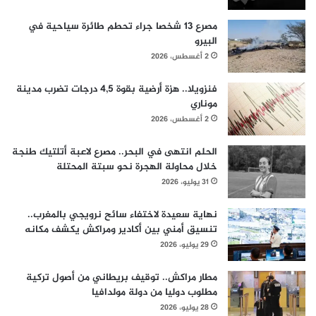
مصرع 13 شخصا جراء تحطم طائرة سياحية في
البيرو
2 أغسطس، 2026
فنزويلا.. هزة أرضية بقوة 4,5 درجات تضرب مدينة
موناري
2 أغسطس، 2026
الحلم انتهى في البحر.. مصرع لاعبة أتلتيك طنجة
خلال محاولة الهجرة نحو سبتة المحتلة
31 يوليو، 2026
نهاية سعيدة لاختفاء سائح نرويجي بالمغرب..
تنسيق أمني بين أكادير ومراكش يكشف مكانه
29 يوليو، 2026
مطار مراكش.. توقيف بريطاني من أصول تركية
مطلوب دوليا من دولة مولدافيا
28 يوليو، 2026