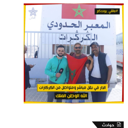
حوادث