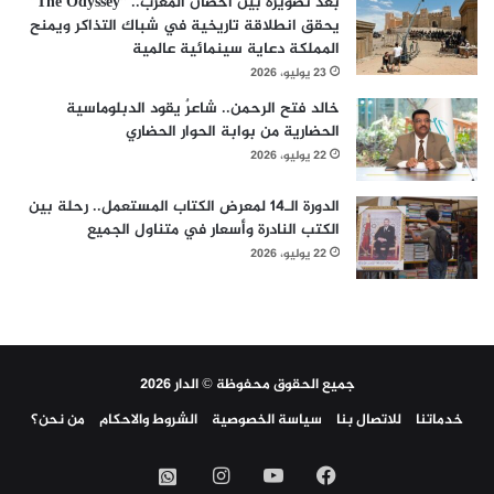
بعد تصويره بين أحضان المغرب.. “The Odyssey”
يحقق انطلاقة تاريخية في شباك التذاكر ويمنح
المملكة دعاية سينمائية عالمية
23 يوليو، 2026
خالد فتح الرحمن.. شاعرٌ يقود الدبلوماسية
الحضارية من بوابة الحوار الحضاري
22 يوليو، 2026
الدورة الـ14 لمعرض الكتاب المستعمل.. رحلة بين
الكتب النادرة وأسعار في متناول الجميع
22 يوليو، 2026
جميع الحقوق محفوظة © الدار 2026
خدماتنا
للاتصال بنا
سياسة الخصوصية
الشروط والاحكام
من نحن؟
فيسبوك
‫YouTube
انستقرام
واتساب