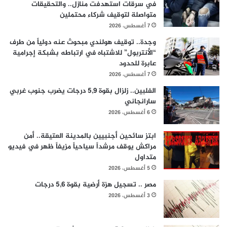
في سرقات استهدفت منازل.. والتحقيقات
متواصلة لتوقيف شركاء محتملين
7 أغسطس، 2026
وجدة.. توقيف هولندي مبحوث عنه دولياً من طرف
“الأنتربول” للاشتباه في ارتباطه بشبكة إجرامية
عابرة للحدود
7 أغسطس، 2026
الفلبين.. زلزال بقوة 5,9 درجات يضرب جنوب غربي
سارانجاني
6 أغسطس، 2026
ابتز سائحين أجنبيين بالمدينة العتيقة.. أمن
مراكش يوقف مرشداً سياحياً مزيفاً ظهر في فيديو
متداول
5 أغسطس، 2026
مصر .. تسجيل هزة أرضية بقوة 5,6 درجات
3 أغسطس، 2026