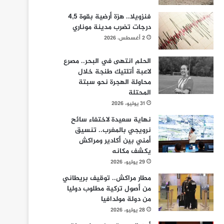
فنزويلا.. هزة أرضية بقوة 4,5
درجات تضرب مدينة موناري
2 أغسطس، 2026
الحلم انتهى في البحر.. مصرع
لاعبة أتلتيك طنجة خلال
محاولة الهجرة نحو سبتة
المحتلة
31 يوليو، 2026
نهاية سعيدة لاختفاء سائح
نرويجي بالمغرب.. تنسيق
أمني بين أكادير ومراكش
يكشف مكانه
29 يوليو، 2026
مطار مراكش.. توقيف بريطاني
من أصول تركية مطلوب دوليا
من دولة مولدافيا
28 يوليو، 2026