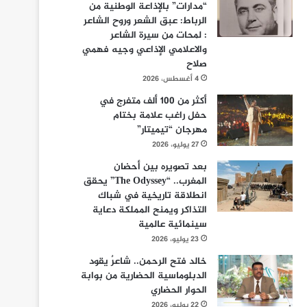
“مدارات” بالإذاعة الوطنية من
الرباط: عبق الشعر وروح الشاعر
: لمحات من سيرة الشاعر
والاعلامي الإذاعي وجيه فهمي
صلاح
4 أغسطس، 2026
أكثر من 100 ألف متفرج في
حفل راغب علامة بختام
مهرجان “تيميتار”
27 يوليو، 2026
بعد تصويره بين أحضان
المغرب.. “The Odyssey” يحقق
انطلاقة تاريخية في شباك
التذاكر ويمنح المملكة دعاية
سينمائية عالمية
23 يوليو، 2026
خالد فتح الرحمن.. شاعرٌ يقود
الدبلوماسية الحضارية من بوابة
الحوار الحضاري
22 يوليو، 2026