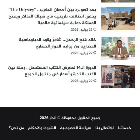
بعد تصويره بين أحضان المغرب.. “The Odyssey”
يحقق انطلاقة تاريخية في شباك التذاكر ويمنح
المملكة دعاية سينمائية عالمية
23 يوليو، 2026
خالد فتح الرحمن.. شاعرٌ يقود الدبلوماسية
الحضارية من بوابة الحوار الحضاري
22 يوليو، 2026
الدورة الـ14 لمعرض الكتاب المستعمل.. رحلة بين
الكتب النادرة وأسعار في متناول الجميع
22 يوليو، 2026
جميع الحقوق محفوظة © الدار 2026
خدماتنا
للاتصال بنا
سياسة الخصوصية
الشروط والاحكام
من نحن؟