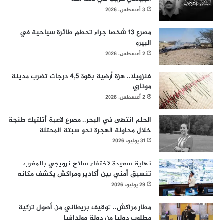
3 أغسطس، 2026
مصرع 13 شخصا جراء تحطم طائرة سياحية في
البيرو
2 أغسطس، 2026
فنزويلا.. هزة أرضية بقوة 4,5 درجات تضرب مدينة
موناري
2 أغسطس، 2026
الحلم انتهى في البحر.. مصرع لاعبة أتلتيك طنجة
خلال محاولة الهجرة نحو سبتة المحتلة
31 يوليو، 2026
نهاية سعيدة لاختفاء سائح نرويجي بالمغرب..
تنسيق أمني بين أكادير ومراكش يكشف مكانه
29 يوليو، 2026
مطار مراكش.. توقيف بريطاني من أصول تركية
مطلوب دوليا من دولة مولدافيا