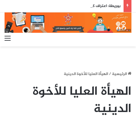
بوريطة: اعتراف كولومبيا بسيادة المغرب على صحرائه «قرار تاريخي»…
الق
الرئيسية
/
الهيأة العليا للأخوة الدينية
الهيأة العليا للأخوة
الدينية