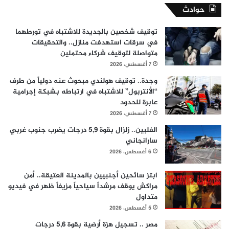
حوادث
توقيف شخصين بالجديدة للاشتباه في تورطهما
في سرقات استهدفت منازل.. والتحقيقات
متواصلة لتوقيف شركاء محتملين
7 أغسطس، 2026
وجدة.. توقيف هولندي مبحوث عنه دولياً من طرف
“الأنتربول” للاشتباه في ارتباطه بشبكة إجرامية
عابرة للحدود
7 أغسطس، 2026
الفلبين.. زلزال بقوة 5,9 درجات يضرب جنوب غربي
سارانجاني
6 أغسطس، 2026
ابتز سائحين أجنبيين بالمدينة العتيقة.. أمن
مراكش يوقف مرشداً سياحياً مزيفاً ظهر في فيديو
متداول
5 أغسطس، 2026
مصر .. تسجيل هزة أرضية بقوة 5,6 درجات