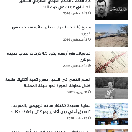
كرة القدم.. الحكم الدولي المغربي السابق
الجيلالي غريب في ذمة الله
3 أغسطس، 2026
مصرع 13 شخصا جراء تحطم طائرة سياحية في
البيرو
2 أغسطس، 2026
فنزويلا.. هزة أرضية بقوة 4,5 درجات تضرب مدينة
موناري
2 أغسطس، 2026
الحلم انتهى في البحر.. مصرع لاعبة أتلتيك طنجة
خلال محاولة الهجرة نحو سبتة المحتلة
31 يوليو، 2026
نهاية سعيدة لاختفاء سائح نرويجي بالمغرب..
تنسيق أمني بين أكادير ومراكش يكشف مكانه
29 يوليو، 2026