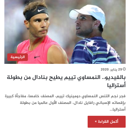
الرئيسية
29 يناير، 2020
بالفيديو.. النمساوي تييم يطيح بنادال من بطولة
أستراليا
فجر نجم التنس النمساوي دومينيك تييم، المصنف خامسا، مفاجأة كبيرة
بإقصائه الإسباني رافايل نادال، المصنف الأول عالميا من بطولة
أستراليا…
أكمل القراءة »