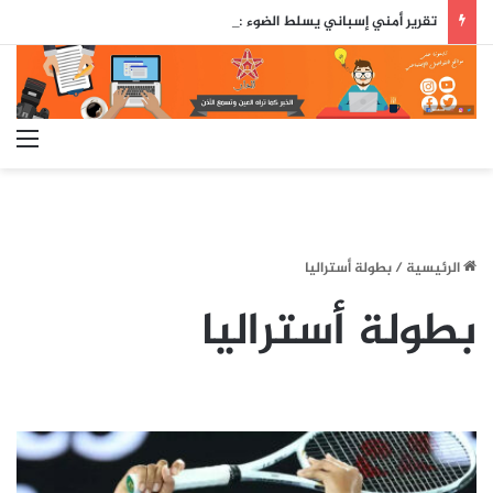
تقرير أمني إسباني يسلط الضوء على دور جزائري في التنسيق الرقمي لأحداث سبتة..
الق
الرئيسية
/
بطولة أستراليا
بطولة أستراليا