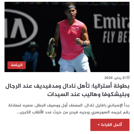
الرياضة
21 يناير، 2020
بطولة أستراليا: تأهل نادال ومدفيديف عند الرجال
وبليشكوفا وهاليب عند السيدات
بدأ الإسباني رافايل نادال، المصنف أول ووصيف البطل، سعيه لمعادلة
رقم غريمه السويسري روجيه فيدرر من حيث عدد الألقاب الكبرى…
أكمل القراءة »