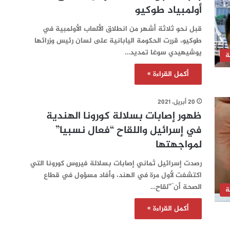
أولمبياد طوكيو
قبل نحو ثلاثة أشهر من انطلاق الألعاب الأولمبية في
طوكيو، قررت الحكومة اليابانية على لسان رئيس وزرائها
يوشيهيدي سوغا تمديد…
ة
أكمل القراءة »
20 أبريل، 2021
ظهور إصابات بسلالة كورونا الهندية
في إسرائيل واللقاح “فعال نسبيا”
لمواجهتها
رصدت إسرائيل ثماني إصابات بسلالة فيروس كورونا التي
اكتشفت لأول مرة في الهند، وأفاد مسؤول في قطاع
الصحة أن ّ”لقاح…
ة
أكمل القراءة »