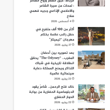
الرباط: عبق الشعر وروح الشاعر
: لمحات من سيرة الشاعر
والاعلامي الإذاعي وجيه فهمي
صلاح
4 أغسطس، 2026
أكثر من 100 ألف متفرج في
حفل راغب علامة بختام
مهرجان “تيميتار”
27 يوليو، 2026
بعد تصويره بين أحضان
المغرب.. “The Odyssey” يحقق
انطلاقة تاريخية في شباك
التذاكر ويمنح المملكة دعاية
سينمائية عالمية
23 يوليو، 2026
خالد فتح الرحمن.. شاعرٌ يقود
الدبلوماسية الحضارية من بوابة
الحوار الحضاري
22 يوليو، 2026