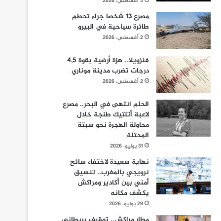
3 أغسطس، 2026
مصرع 13 شخصا جراء تحطم
طائرة سياحية في البيرو
2 أغسطس، 2026
فنزويلا.. هزة أرضية بقوة 4,5
درجات تضرب مدينة موناري
2 أغسطس، 2026
الحلم انتهى في البحر.. مصرع
لاعبة أتلتيك طنجة خلال
محاولة الهجرة نحو سبتة
المحتلة
31 يوليو، 2026
نهاية سعيدة لاختفاء سائح
نرويجي بالمغرب.. تنسيق
أمني بين أكادير ومراكش
يكشف مكانه
29 يوليو، 2026
مطار مراكش.. توقيف بريطاني