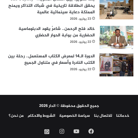
يحقق انطلاقة تاريخية في شباك التذاكر ويمنح
المملكة دعاية سينمائية عالمية
23 يوليو، 2026
خالد فتح الرحمن.. شاعرٌ يقود الدبلوماسية
الحضارية من بوابة الحوار الحضاري
22 يوليو، 2026
الدورة الـ14 لمعرض الكتاب المستعمل.. رحلة بين
الكتب النادرة وأسعار في متناول الجميع
22 يوليو، 2026
جميع الحقوق محفوظة © الدار 2026
خدماتنا
للاتصال بنا
سياسة الخصوصية
الشروط والاحكام
من نحن؟
فيسبوك
‫YouTube
انستقرام
واتساب