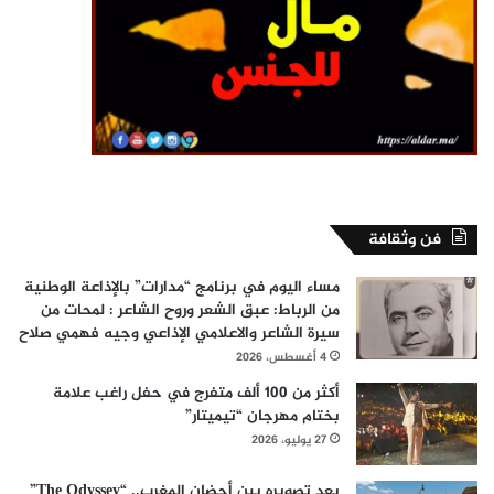
فن وثقافة
مساء اليوم في برنامج “مدارات” بالإذاعة الوطنية
من الرباط: عبق الشعر وروح الشاعر : لمحات من
سيرة الشاعر والاعلامي الإذاعي وجيه فهمي صلاح
4 أغسطس، 2026
أكثر من 100 ألف متفرج في حفل راغب علامة
بختام مهرجان “تيميتار”
27 يوليو، 2026
بعد تصويره بين أحضان المغرب.. “The Odyssey”