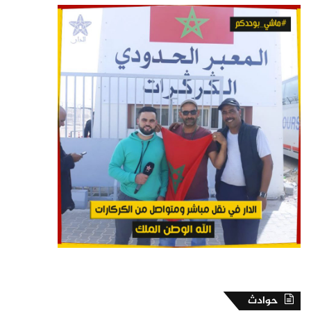
حوادث