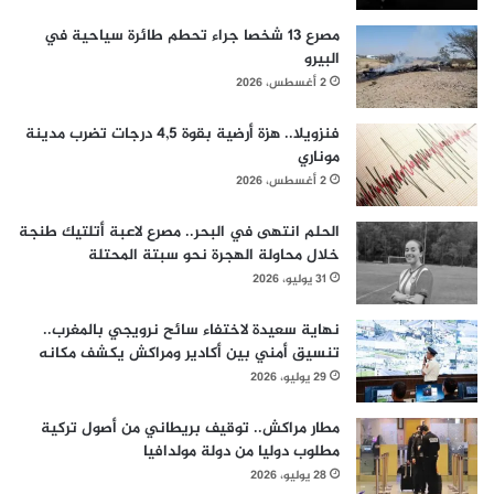
مصرع 13 شخصا جراء تحطم طائرة سياحية في
البيرو
2 أغسطس، 2026
فنزويلا.. هزة أرضية بقوة 4,5 درجات تضرب مدينة
موناري
2 أغسطس، 2026
الحلم انتهى في البحر.. مصرع لاعبة أتلتيك طنجة
خلال محاولة الهجرة نحو سبتة المحتلة
31 يوليو، 2026
نهاية سعيدة لاختفاء سائح نرويجي بالمغرب..
تنسيق أمني بين أكادير ومراكش يكشف مكانه
29 يوليو، 2026
مطار مراكش.. توقيف بريطاني من أصول تركية
مطلوب دوليا من دولة مولدافيا
28 يوليو، 2026