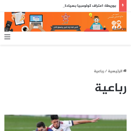
بوريطة: اعتراف كولومبيا بسيادة المغرب على صحرائه «قرار تاريخي»…
الق
الرئيسية
/
رباعية
رباعية