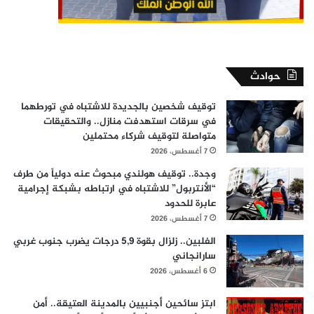
حوادث
توقيف شخصين بالجديدة للاشتباه في تورطهما
في سرقات استهدفت منازل.. والتحقيقات
متواصلة لتوقيف شركاء محتملين
7 أغسطس، 2026
وجدة.. توقيف هولندي مبحوث عنه دولياً من طرف
“الأنتربول” للاشتباه في ارتباطه بشبكة إجرامية
عابرة للحدود
7 أغسطس، 2026
الفلبين.. زلزال بقوة 5,9 درجات يضرب جنوب غربي
سارانجاني
6 أغسطس، 2026
ابتز سائحين أجنبيين بالمدينة العتيقة.. أمن