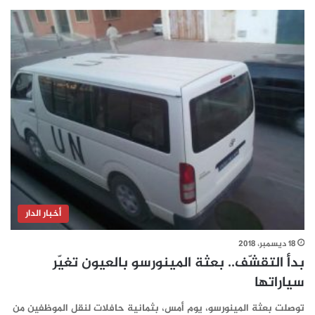
أخبار الدار
18 ديسمبر، 2018
بدأ التقشّف.. بعثة المينورسو بالعيون تغيّر
سياراتها
توصلت بعثة المينورسو، يوم أمس، بثمانية حافلات لنقل الموظفين من