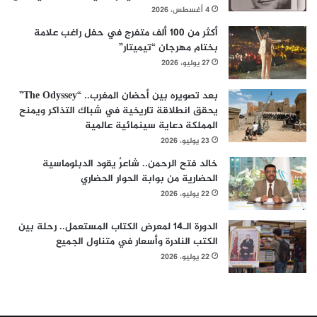
4 أغسطس، 2026
أكثر من 100 ألف متفرج في حفل راغب علامة
بختام مهرجان “تيميتار”
27 يوليو، 2026
بعد تصويره بين أحضان المغرب.. “The Odyssey”
يحقق انطلاقة تاريخية في شباك التذاكر ويمنح
المملكة دعاية سينمائية عالمية
23 يوليو، 2026
خالد فتح الرحمن.. شاعرٌ يقود الدبلوماسية
الحضارية من بوابة الحوار الحضاري
22 يوليو، 2026
الدورة الـ14 لمعرض الكتاب المستعمل.. رحلة بين
الكتب النادرة وأسعار في متناول الجميع
22 يوليو، 2026