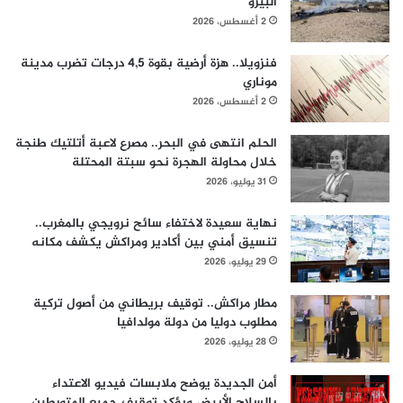
البيرو
2 أغسطس، 2026
فنزويلا.. هزة أرضية بقوة 4,5 درجات تضرب مدينة
موناري
2 أغسطس، 2026
الحلم انتهى في البحر.. مصرع لاعبة أتلتيك طنجة
خلال محاولة الهجرة نحو سبتة المحتلة
31 يوليو، 2026
نهاية سعيدة لاختفاء سائح نرويجي بالمغرب..
تنسيق أمني بين أكادير ومراكش يكشف مكانه
29 يوليو، 2026
مطار مراكش.. توقيف بريطاني من أصول تركية
مطلوب دوليا من دولة مولدافيا
28 يوليو، 2026
أمن الجديدة يوضح ملابسات فيديو الاعتداء
بالسلاح الأبيض ويؤكد توقيف جميع المتورطين