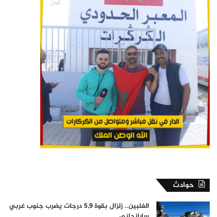
حوادث
الفلبين.. زلزال بقوة 5,9 درجات يضرب جنوب غربي
سارانجاني