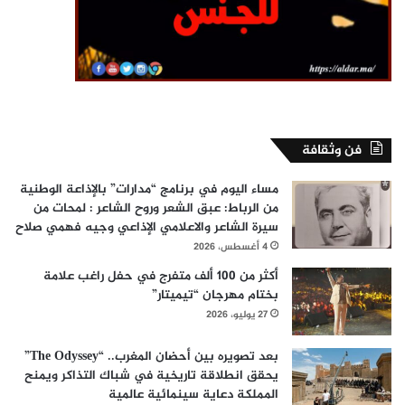
فن وثقافة
مساء اليوم في برنامج “مدارات” بالإذاعة الوطنية
من الرباط: عبق الشعر وروح الشاعر : لمحات من
سيرة الشاعر والاعلامي الإذاعي وجيه فهمي صلاح
4 أغسطس، 2026
أكثر من 100 ألف متفرج في حفل راغب علامة
بختام مهرجان “تيميتار”
27 يوليو، 2026
بعد تصويره بين أحضان المغرب.. “The Odyssey”
يحقق انطلاقة تاريخية في شباك التذاكر ويمنح
المملكة دعاية سينمائية عالمية