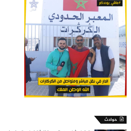
حوادث