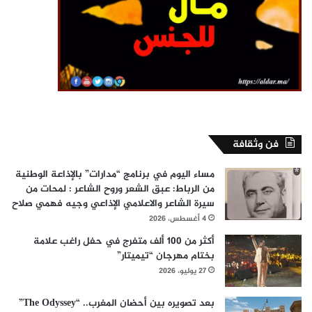
فن وثقافة
مساء اليوم في برنامج “مدارات” بالإذاعة الوطنية
من الرباط: عبق الشعر وروح الشاعر : لمحات من
سيرة الشاعر والاعلامي الإذاعي وجيه فهمي صلاح
4 أغسطس، 2026
أكثر من 100 ألف متفرج في حفل راغب علامة
بختام مهرجان “تيميتار”
27 يوليو، 2026
بعد تصويره بين أحضان المغرب.. “The Odyssey”