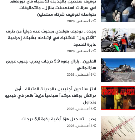
توقيف شخصين بالجديدة للاشتباه في تورطهما
في سرقات استهدفت منازل.. والتحقيقات
متواصلة لتوقيف شركاء محتملين
7 أغسطس، 2026
وجدة.. توقيف هولندي مبحوث عنه دولياً من طرف
“الأنتربول” للاشتباه في ارتباطه بشبكة إجرامية
عابرة للحدود
7 أغسطس، 2026
الفلبين.. زلزال بقوة 5,9 درجات يضرب جنوب غربي
سارانجاني
6 أغسطس، 2026
ابتز سائحين أجنبيين بالمدينة العتيقة.. أمن
مراكش يوقف مرشداً سياحياً مزيفاً ظهر في فيديو
متداول
5 أغسطس، 2026
مصر .. تسجيل هزة أرضية بقوة 5,6 درجات
3 أغسطس، 2026