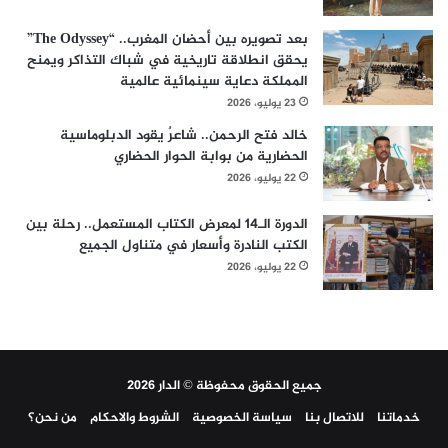
بعد تصويره بين أحضان المغرب.. “The Odyssey”
يحقق انطلاقة تاريخية في شباك التذاكر ويمنح
المملكة دعاية سينمائية عالمية
23 يوليو، 2026
خالد فتح الرحمن.. شاعرٌ يقود الدبلوماسية
الحضارية من بوابة الحوار الحضاري
22 يوليو، 2026
الدورة الـ14 لمعرض الكتاب المستعمل.. رحلة بين
الكتب النادرة وأسعار في متناول الجميع
22 يوليو، 2026
جميع الحقوق محفوظة © الدار 2026
خدماتنا
للاتصال بنا
سياسة الخصوصية
الشروط والاحكام
من نحن؟