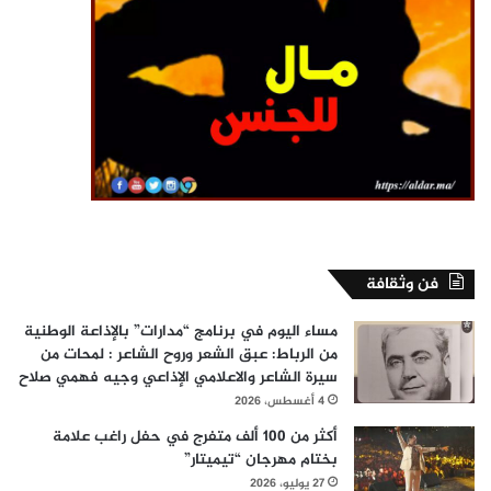
فن وثقافة
مساء اليوم في برنامج “مدارات” بالإذاعة الوطنية
من الرباط: عبق الشعر وروح الشاعر : لمحات من
سيرة الشاعر والاعلامي الإذاعي وجيه فهمي صلاح
4 أغسطس، 2026
أكثر من 100 ألف متفرج في حفل راغب علامة
بختام مهرجان “تيميتار”
27 يوليو، 2026