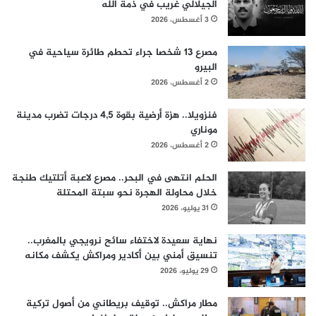
الجيلالي غريب في ذمة الله
3 أغسطس، 2026
مصرع 13 شخصا جراء تحطم طائرة سياحية في
البيرو
2 أغسطس، 2026
فنزويلا.. هزة أرضية بقوة 4,5 درجات تضرب مدينة
موناري
2 أغسطس، 2026
الحلم انتهى في البحر.. مصرع لاعبة أتلتيك طنجة
خلال محاولة الهجرة نحو سبتة المحتلة
31 يوليو، 2026
نهاية سعيدة لاختفاء سائح نرويجي بالمغرب..
تنسيق أمني بين أكادير ومراكش يكشف مكانه
29 يوليو، 2026
مطار مراكش.. توقيف بريطاني من أصول تركية