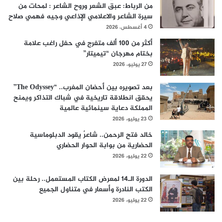
من الرباط: عبق الشعر وروح الشاعر : لمحات من
سيرة الشاعر والاعلامي الإذاعي وجيه فهمي صلاح
4 أغسطس، 2026
أكثر من 100 ألف متفرج في حفل راغب علامة
بختام مهرجان “تيميتار”
27 يوليو، 2026
بعد تصويره بين أحضان المغرب.. “The Odyssey”
يحقق انطلاقة تاريخية في شباك التذاكر ويمنح
المملكة دعاية سينمائية عالمية
23 يوليو، 2026
خالد فتح الرحمن.. شاعرٌ يقود الدبلوماسية
الحضارية من بوابة الحوار الحضاري
22 يوليو، 2026
الدورة الـ14 لمعرض الكتاب المستعمل.. رحلة بين
الكتب النادرة وأسعار في متناول الجميع
22 يوليو، 2026