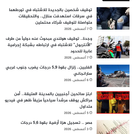
توقيف شخصين بالجديدة للاشتباه في تورطهما
في سرقات استهدفت منازل.. والتحقيقات
متواصلة لتوقيف شركاء محتملين
7 أغسطس، 2026
وجدة.. توقيف هولندي مبحوث عنه دولياً من طرف
“الأنتربول” للاشتباه في ارتباطه بشبكة إجرامية
عابرة للحدود
7 أغسطس، 2026
الفلبين.. زلزال بقوة 5,9 درجات يضرب جنوب غربي
سارانجاني
6 أغسطس، 2026
ابتز سائحين أجنبيين بالمدينة العتيقة.. أمن
مراكش يوقف مرشداً سياحياً مزيفاً ظهر في فيديو
متداول
5 أغسطس، 2026
مصر .. تسجيل هزة أرضية بقوة 5,6 درجات
3 أغسطس، 2026