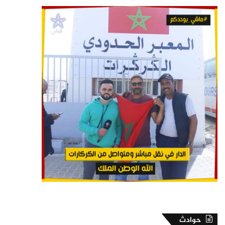
حوادث