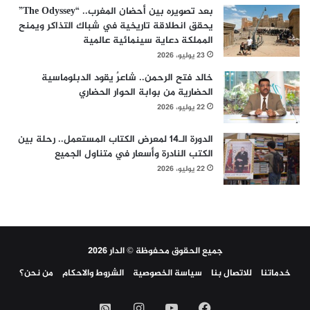
بعد تصويره بين أحضان المغرب.. “The Odyssey”
يحقق انطلاقة تاريخية في شباك التذاكر ويمنح
المملكة دعاية سينمائية عالمية
23 يوليو، 2026
خالد فتح الرحمن.. شاعرٌ يقود الدبلوماسية
الحضارية من بوابة الحوار الحضاري
22 يوليو، 2026
الدورة الـ14 لمعرض الكتاب المستعمل.. رحلة بين
الكتب النادرة وأسعار في متناول الجميع
22 يوليو، 2026
جميع الحقوق محفوظة © الدار 2026
خدماتنا
للاتصال بنا
سياسة الخصوصية
الشروط والاحكام
من نحن؟
فيسبوك
‫YouTube
انستقرام
واتساب