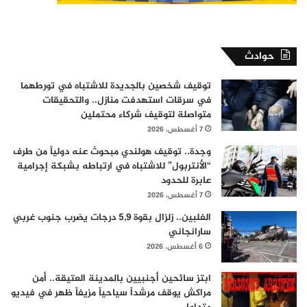
حوادث
توقيف شخصين بالجديدة للاشتباه في تورطهما
في سرقات استهدفت منازل.. والتحقيقات
متواصلة لتوقيف شركاء محتملين
7 أغسطس، 2026
وجدة.. توقيف هولندي مبحوث عنه دولياً من طرف
“الأنتربول” للاشتباه في ارتباطه بشبكة إجرامية
عابرة للحدود
7 أغسطس، 2026
الفلبين.. زلزال بقوة 5,9 درجات يضرب جنوب غربي
سارانجاني
6 أغسطس، 2026
ابتز سائحين أجنبيين بالمدينة العتيقة.. أمن
مراكش يوقف مرشداً سياحياً مزيفاً ظهر في فيديو