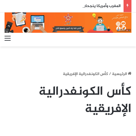
المغرب وأمريكا ينجحان في أول اختبار حي لصاروخ جوال بعيد المدى
الق
الرئيسية
/
كأس الكونفدرالية الإفريقية
كأس الكونفدرالية
الإفريقية