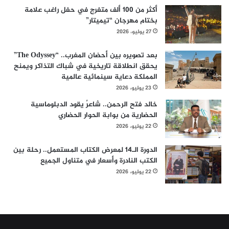
أكثر من 100 ألف متفرج في حفل راغب علامة
بختام مهرجان “تيميتار”
27 يوليو، 2026
بعد تصويره بين أحضان المغرب.. “The Odyssey”
يحقق انطلاقة تاريخية في شباك التذاكر ويمنح
المملكة دعاية سينمائية عالمية
23 يوليو، 2026
خالد فتح الرحمن.. شاعرٌ يقود الدبلوماسية
الحضارية من بوابة الحوار الحضاري
22 يوليو، 2026
الدورة الـ14 لمعرض الكتاب المستعمل.. رحلة بين
الكتب النادرة وأسعار في متناول الجميع
22 يوليو، 2026