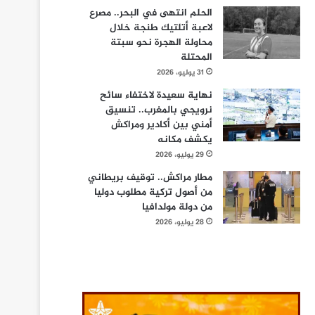
الحلم انتهى في البحر.. مصرع
لاعبة أتلتيك طنجة خلال
محاولة الهجرة نحو سبتة
المحتلة
31 يوليو، 2026
نهاية سعيدة لاختفاء سائح
نرويجي بالمغرب.. تنسيق
أمني بين أكادير ومراكش
يكشف مكانه
29 يوليو، 2026
مطار مراكش.. توقيف بريطاني
من أصول تركية مطلوب دوليا
من دولة مولدافيا
28 يوليو، 2026