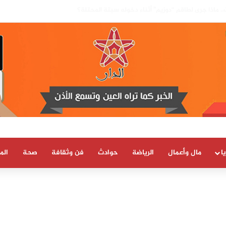
بسيادة المغرب على صحرائه «قرار تاريخي»…
ا
مال وأعمال
الرياضة
حوادث
فن وثقافة
صحة
الم