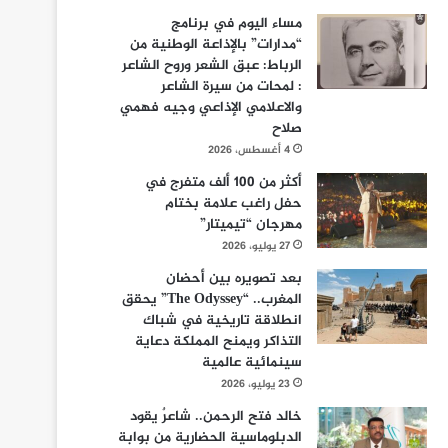
مساء اليوم في برنامج
“مدارات” بالإذاعة الوطنية من
الرباط: عبق الشعر وروح الشاعر
: لمحات من سيرة الشاعر
والاعلامي الإذاعي وجيه فهمي
صلاح
4 أغسطس، 2026
أكثر من 100 ألف متفرج في
حفل راغب علامة بختام
مهرجان “تيميتار”
27 يوليو، 2026
بعد تصويره بين أحضان
المغرب.. “The Odyssey” يحقق
انطلاقة تاريخية في شباك
التذاكر ويمنح المملكة دعاية
سينمائية عالمية
23 يوليو، 2026
خالد فتح الرحمن.. شاعرٌ يقود
الدبلوماسية الحضارية من بوابة