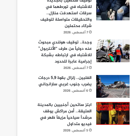
توقيف شخصين بالجديدة
للاشتباه في تورطهما في
سرقات استهدفت منازل..
والتحقيقات متواصلة لتوقيف
شركاء محتملين
7 أغسطس، 2026
وجدة.. توقيف هولندي مبحوث
عنه دولياً من طرف “الأنتربول”
للاشتباه في ارتباطه بشبكة
إجرامية عابرة للحدود
7 أغسطس، 2026
الفلبين.. زلزال بقوة 5,9 درجات
يضرب جنوب غربي سارانجاني
6 أغسطس، 2026
ابتز سائحين أجنبيين بالمدينة
العتيقة.. أمن مراكش يوقف
مرشداً سياحياً مزيفاً ظهر في
فيديو متداول
5 أغسطس، 2026